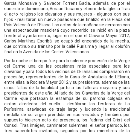
García Monsalve y Salvador Torrent Badia, además de por el
sacerdote dominicano, Amauri Rosario y el coro de la Iglesia.Tras
el acto religioso los clavarios y sus mujeres - algunos con sus
hijos - realizaron un nuevo pasacalle que finalizó en la Plaça del
País Valencià de L'Eliana. Los actos de la mañana se cerraron con
una espectacular mascletá cuyo recorrido se inició en la plaza
frente al ayuntamiento, lugar en el que el Clavario Mayor 2012,
Carlos Martínez Escribá, se ocupó del encendido de la mecha,
que continuó su tránsito por la callé Purísima y llegar al colofón
final en la Avenida de las Cortes Valencianas.
Por la noche el tiempo fue para la solemne procesión de la Verge
del Carme una de las ocasiones más especiales para los
clavarios y para todos los vecinos de L'Eliana.Les compañaron en
procesión, representantes de la Casa de Andalucía de L'Eliana,
entre ellas la Rociera Mayor 2012 y su presidenta, además de las
cinco fallas de la localidad junto a las falleras mayores y sus
presidentes de este año. Al lado de los Clavarios de la Verge del
Carme -que portaban la estampa de su patrona colgada en
cintas alrededor del cuello - desfilaron las festeras de La
Puríssima, ataviadas de traje largo y luciendo la tradicional
medalla de su virgen prendida en sus vestidos y también, por
supuesto hicieron acto de presencia, los fadrins del Crist del
Consol. Tras imágen, caminaron solemnes, el señor párroco, los
tres sacerdotes invitados, seguidos por los miembros de la