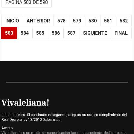
PÁGINA 583 DE 598
INICIO
ANTERIOR
578
579
580
581
582
583
584
585
586
587
SIGUIENTE
FINAL
Vivaleliana!
utiliza cookies. Si continuas navegando, aceptas su uso en cumplimiento del
Real Decreto-ley 13/2012
Saber más
Acepto
Vivaleliana! es un medio de comunicación local independiente, dedicado a la