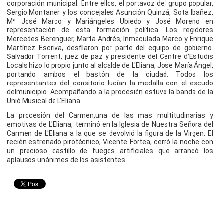
corporación municipal. Entre ellos, el portavoz del grupo popular,
Sergio Montaner y los concejales Asunción Quinzá, Sota Ibañez,
Mª José Marco y Mariángeles Ubiedo y José Moreno en
representación de esta formación política. Los regidores
Mercedes Berenguer, Marta Andrés, Inmaculada Marco y Enrique
Martínez Escriva, desfilaron por parte del equipo de gobierno.
Salvador Torrent, juez de paz y presidente del Centre d'Estudis
Locals hizo lo propio junto al alcalde de L'Eliana, Jose María Ángel,
portando ambos el bastón de la ciudad. Todos los
representantes del consitorio lucían la medalla con el escudo
delmunicipio. Acompañando a la procesión estuvo la banda de la
Unió Musical de L'Eliana.
La procesión del Carmen,una de las mas multitudinarias y
emotivas de L'Eliana, terminó en la Iglesia de Nuestra Señora del
Carmen de L'Eliana a la que se devolvió la figura de la Virgen. El
recién estrenado pirotécnico, Vicente Fortea, cerró la noche con
un precioso castillo de fuegos artificiales que arrancó los
aplausos unánimes de los asistentes.