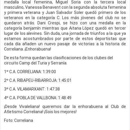
medalla local femenina, Miguel Soria con la tercera local
masculino, Vanessa Benavent con la segunda absoluta femenina
y primera veterana y Juan Salvador Soler quedó primero de los
veteranos en la categoría C. Los más jóvenes del club no se
quedaron atrás. Dani Crespi, se hizo con una medalla en la
categoría benjamín mientras que Aitana López quedó en tercer
lugar de los alevines. Sin duda, una jornada de triunfos a la que ya
estamos acostumbrados por parte de estos deportistas que
cada día añaden un nuevo pasaje de victorias a la historia de
Correliana. ¡Enhorabuena!
De esta forma quedan las clasificaciones de los clubes del
circuito Camp del Turia y Serranía.
1º C.A. CORRELIANA: 1:39:00
2º C.A. RIBAPEU-RIBARROJA: 1:45:01
3º C.A. VILAMARXANT: 1:47:38
4º C.A. POBLA DE VALLBONA: 1:48:49
¡Desde Vivaleliana! queremos dar la enhorabuena al Club de
Atletismo Correliana! ¡Sois los mejores!
Foto: Correliana