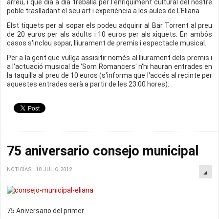
arreu, i que dia a dia treballa per l'enriquiment cultural del nostre
poble traslladant el seu art i experiència a les aules de L'Eliana.
Elst tiquets per al sopar els podeu adquirir al Bar Torrent al preu
de 20 euros per als adults i 10 euros per als xiquets. En ambós
casos s'inclou sopar, lliurament de premis i espectacle musical.
Per a la gent que vullga assisitir només al lliurament dels premis i
a l'actuació musical de 'Som Romancers' n'hi hauran entrades en
la taquilla al preu de 10 euros (s'informa que l'accés al recinte per
aquestes entrades serà a partir de les 23:00 hores).
75 aniversario consejo municipal
NOTICIAS
18 JULIO 2012
75 Aniversario del primer