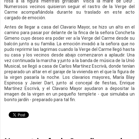
rosa a la figura mientras gritaban "Visca la mare de Déu!".
Numerosos vecinos quisieron seguir el rastro de la Verge del
Carme acompañándola durante su traslado en este acto
cargado de emoción.
Antes de llegar a casa del Clavario Mayor, se hizo un alto en el
camino para pasar por delante de la finca de la señora Concheta
Gimeno cuyo deseo era poder ver a la Verge del Carme desde su
balcón junto a su familia. La emoción invadió a la señora que no
pudo reprirmir las lagrimas cuando la Verge del Carme llegó hasta
su casa y los vecinos desde abajo comenzaron a aplaudir. Una
vez continuada la marcha y junto a la banda de música de la Unió
Musical, se llegó a casa de Carlos Martínez Escrivà, donde tenían
preparado un altar en el garaje de la vivienda en el que la figura de
la virgen pasaría la noche. Los clavarios mayores, María Blay
Espinosa y Javier Dart, junto al concejal de fiestas, Enrique
Martínez Escrivà, y el Clavario Mayor ayudaron a depositar la
imagen de la virgen en un pequeño templete - que simulaba un
bonito jardín - preparado para tal fin.