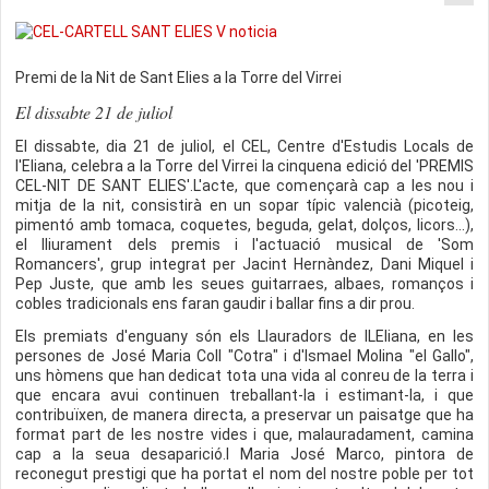
Premi de la Nit de Sant Elies a la Torre del Virrei
El dissabte 21 de juliol
El dissabte, dia 21 de juliol, el CEL, Centre d'Estudis Locals de
l'Eliana, celebra a la Torre del Virrei la cinquena edició del 'PREMIS
CEL-NIT DE SANT ELIES'.L'acte, que començarà cap a les nou i
mitja de la nit, consistirà en un sopar típic valencià (picoteig,
pimentó amb tomaca, coquetes, beguda, gelat, dolços, licors...),
el lliurament dels premis i l'actuació musical de 'Som
Romancers', grup integrat per Jacint Hernàndez, Dani Miquel i
Pep Juste, que amb les seues guitarraes, albaes, romanços i
cobles tradicionals ens faran gaudir i ballar fins a dir prou.
Els premiats d'enguany són els Llauradors de lLEliana, en les
persones de José Maria Coll "Cotra" i d'Ismael Molina "el Gallo",
uns hòmens que han dedicat tota una vida al conreu de la terra i
que encara avui continuen treballant-la i estimant-la, i que
contribuïxen, de manera directa, a preservar un paisatge que ha
format part de les nostre vides i que, malauradament, camina
cap a la seua desaparició.I Maria José Marco, pintora de
reconegut prestigi que ha portat el nom del nostre poble per tot