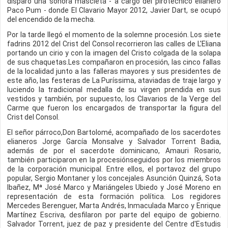
disparó una sonora mascletá - a cargo del pirotécnico elianero
Paco Pum - donde El Clavario Mayor 2012, Javier Dart, se ocupó
del encendido de la mecha.
Por la tarde llegó el momento de la solemne procesión. Los siete
fadrins 2012 del Crist del Consol recorrieron las calles de L'Eliana
portando un cirio y con la imagen del Cristo colgada de la solapa
de sus chaquetas.Les compañaron en procesión, las cinco fallas
de la localidad junto a las falleras mayores y sus presidentes de
este año, las festeras de La Puríssima, ataviadas de traje largo y
luciendo la tradicional medalla de su virgen prendida en sus
vestidos y también, por supuesto, los Clavarios de la Verge del
Carme que fueron los encargados de transportar la figura del
Crist del Consol.
El señor párroco,Don Bartolomé, acompañado de los sacerdotes
elianeros Jorge García Monsalve y Salvador Torrent Badia,
además de por el sacerdote dominicano, Amauri Rosario,
también participaron en la procesiónseguidos por los miembros
de la corporación municipal. Entre ellos, el portavoz del grupo
popular, Sergio Montaner y los concejales Asunción Quinzá, Sota
Ibañez, Mª José Marco y Mariángeles Ubiedo y José Moreno en
representación de esta formación política. Los regidores
Mercedes Berenguer, Marta Andrés, Inmaculada Marco y Enrique
Martínez Escriva, desfilaron por parte del equipo de gobierno.
Salvador Torrent, juez de paz y presidente del Centre d'Estudis