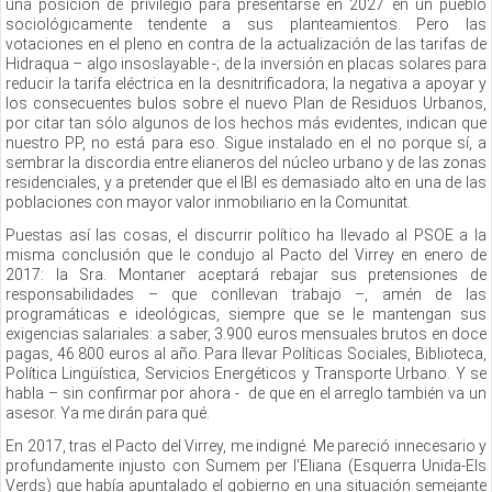
una posición de privilegio para presentarse en 2027 en un pueblo
sociológicamente tendente a sus planteamientos. Pero las
votaciones en el pleno en contra de la actualización de las tarifas de
Hidraqua – algo insoslayable -; de la inversión en placas solares para
reducir la tarifa eléctrica en la desnitrificadora; la negativa a apoyar y
los consecuentes bulos sobre el nuevo Plan de Residuos Urbanos,
por citar tan sólo algunos de los hechos más evidentes, indican que
nuestro PP, no está para eso. Sigue instalado en el no porque sí, a
sembrar la discordia entre elianeros del núcleo urbano y de las zonas
residenciales, y a pretender que el IBI es demasiado alto en una de las
poblaciones con mayor valor inmobiliario en la Comunitat.
Puestas así las cosas, el discurrir político ha llevado al PSOE a la
misma conclusión que le condujo al Pacto del Virrey en enero de
2017: la Sra. Montaner aceptará rebajar sus pretensiones de
responsabilidades – que conllevan trabajo –, amén de las
programáticas e ideológicas, siempre que se le mantengan sus
exigencias salariales: a saber, 3.900 euros mensuales brutos en doce
pagas, 46.800 euros al año. Para llevar Políticas Sociales, Biblioteca,
Política Lingüística, Servicios Energéticos y Transporte Urbano. Y se
habla – sin confirmar por ahora - de que en el arreglo también va un
asesor. Ya me dirán para qué.
En 2017, tras el Pacto del Virrey, me indigné. Me pareció innecesario y
profundamente injusto con Sumem per l'Eliana (Esquerra Unida-Els
Verds) que había apuntalado el gobierno en una situación semejante