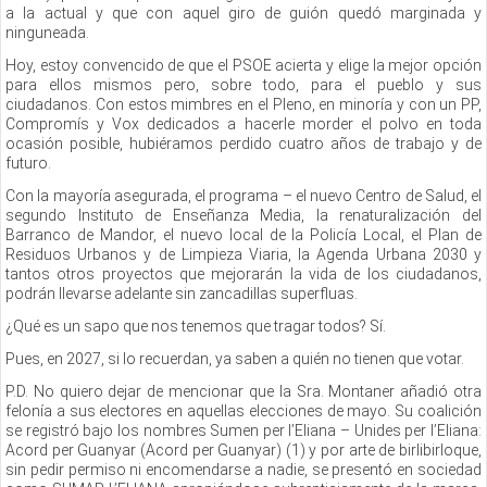
a la actual y que con aquel giro de guión quedó marginada y
ninguneada.
Hoy, estoy convencido de que el PSOE acierta y elige la mejor opción
para ellos mismos pero, sobre todo, para el pueblo y sus
ciudadanos. Con estos mimbres en el Pleno, en minoría y con un PP,
Compromís y Vox dedicados a hacerle morder el polvo en toda
ocasión posible, hubiéramos perdido cuatro años de trabajo y de
futuro.
Con la mayoría asegurada, el programa – el nuevo Centro de Salud, el
segundo Instituto de Enseñanza Media, la renaturalización del
Barranco de Mandor, el nuevo local de la Policía Local, el Plan de
Residuos Urbanos y de Limpieza Viaria, la Agenda Urbana 2030 y
tantos otros proyectos que mejorarán la vida de los ciudadanos,
podrán llevarse adelante sin zancadillas superfluas.
¿Qué es un sapo que nos tenemos que tragar todos? Sí.
Pues, en 2027, si lo recuerdan, ya saben a quién no tienen que votar.
P.D. No quiero dejar de mencionar que la Sra. Montaner añadió otra
felonía a sus electores en aquellas elecciones de mayo. Su coalición
se registró bajo los nombres Sumen per l’Eliana – Unides per l’Eliana:
Acord per Guanyar (Acord per Guanyar) (1) y por arte de birlibirloque,
sin pedir permiso ni encomendarse a nadie, se presentó en sociedad