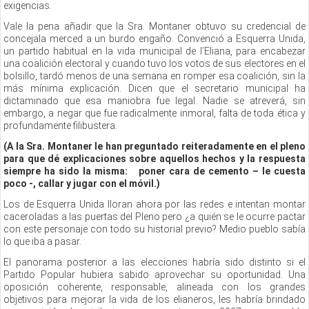
exigencias.
Vale la pena añadir que la Sra. Montaner obtuvo su credencial de
concejala merced a un burdo engaño. Convenció a Esquerra Unida,
un partido habitual en la vida municipal de l’Eliana, para encabezar
una coalición electoral y cuando tuvo los votos de sus electores en el
bolsillo, tardó menos de una semana en romper esa coalición, sin la
más mínima explicación. Dicen que el secretario municipal ha
dictaminado que esa maniobra fue legal. Nadie se atreverá, sin
embargo, a negar que fue radicalmente inmoral, falta de toda ética y
profundamente filibustera.
(A la Sra. Montaner le han preguntado reiteradamente en el pleno
para que dé explicaciones sobre aquellos hechos y la respuesta
siempre ha sido la misma: poner cara de cemento – le cuesta
poco -, callar y jugar con el móvil.)
Los de Esquerra Unida lloran ahora por las redes e intentan montar
caceroladas a las puertas del Pleno pero ¿a quién se le ocurre pactar
con este personaje con todo su historial previo? Medio pueblo sabía
lo que iba a pasar.
El panorama posterior a las elecciones habría sido distinto si el
Partido Popular hubiera sabido aprovechar su oportunidad. Una
oposición coherente, responsable, alineada con los grandes
objetivos para mejorar la vida de los elianeros, les habría brindado