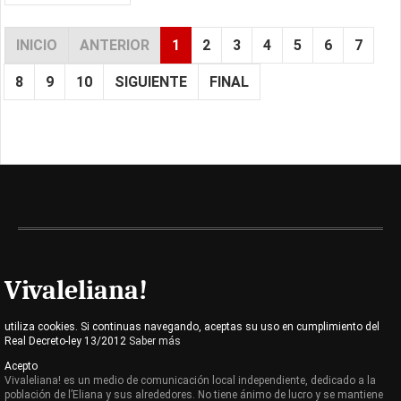
INICIO
ANTERIOR
1
2
3
4
5
6
7
8
9
10
SIGUIENTE
FINAL
Vivaleliana!
utiliza cookies. Si continuas navegando, aceptas su uso en cumplimiento del
Real Decreto-ley 13/2012
Saber más
Acepto
Vivaleliana! es un medio de comunicación local independiente, dedicado a la
población de l’Eliana y sus alrededores. No tiene ánimo de lucro y se mantiene