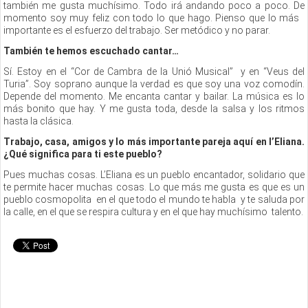
también me gusta muchísimo. Todo irá andando poco a poco. De
momento soy muy feliz con todo lo que hago. Pienso que lo más
importante es el esfuerzo del trabajo. Ser metódico y no parar.
También te hemos escuchado cantar…
Sí. Estoy en el “Cor de Cambra de la Unió Musical” y en “Veus del
Turia”. Soy soprano aunque la verdad es que soy una voz comodín.
Depende del momento. Me encanta cantar y bailar. La música es lo
más bonito que hay. Y me gusta toda, desde la salsa y los ritmos
hasta la clásica.
Trabajo, casa, amigos y lo más importante pareja aquí en l’Eliana.
¿Qué significa para ti este pueblo?
Pues muchas cosas. L’Eliana es un pueblo encantador, solidario que
te permite hacer muchas cosas. Lo que más me gusta es que es un
pueblo cosmopolita en el que todo el mundo te habla y te saluda por
la calle, en el que se respira cultura y en el que hay muchísimo talento.