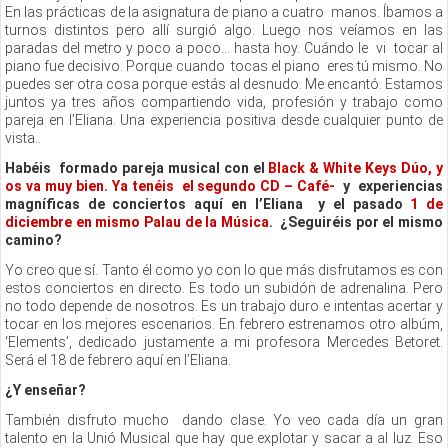
En las prácticas de la asignatura de piano a cuatro manos. Íbamos a
turnos distintos pero allí surgió algo. Luego nos veíamos en las
paradas del metro y poco a poco… hasta hoy. Cuándo le vi tocar al
piano fue decisivo. Porque cuando tocas el piano eres tú mismo. No
puedes ser otra cosa porque estás al desnudo. Me encantó. Estamos
juntos ya tres años compartiendo vida, profesión y trabajo como
pareja en l’Eliana. Una experiencia positiva desde cualquier punto de
vista..
Habéis formado pareja musical con el
Black & White Keys Dúo, y
os va muy bien. Ya tenéis el segundo CD – Café-
y experiencias
magníficas de conciertos aquí en l’Eliana y el pasado
1 de
diciembre en mismo Palau de la Música
. ¿Seguiréis por el mismo
camino?
Yo creo que sí. Tanto él como yo con lo que más disfrutamos es con
estos conciertos en directo. Es todo un subidón de adrenalina. Pero
no todo depende de nosotros. Es un trabajo duro e intentas acertar y
tocar en los mejores escenarios. En febrero estrenamos otro albúm,
‘Elements’, dedicado justamente a mi profesora Mercedes Betoret.
Será el 18 de febrero aquí en l’Eliana.
¿Y enseñar?
También disfruto mucho dando clase. Yo veo cada día un gran
talento en la Unió Musical que hay que explotar y sacar a al luz. Eso