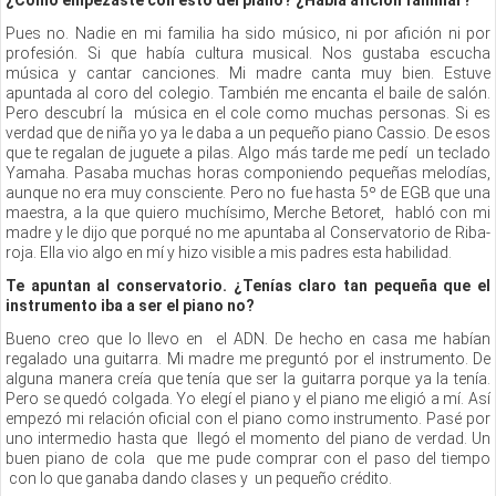
¿Cómo empezaste con esto del piano? ¿Había afición familiar?
Pues no. Nadie en mi familia ha sido músico, ni por afición ni por
profesión. Si que había cultura musical. Nos gustaba escucha
música y cantar canciones. Mi madre canta muy bien. Estuve
apuntada al coro del colegio. También me encanta el baile de salón.
Pero descubrí la música en el cole como muchas personas. Si es
verdad que de niña yo ya le daba a un pequeño piano Cassio. De esos
que te regalan de juguete a pilas. Algo más tarde me pedí un teclado
Yamaha. Pasaba muchas horas componiendo pequeñas melodías,
aunque no era muy consciente. Pero no fue hasta 5º de EGB que una
maestra, a la que quiero muchísimo, Merche Betoret, habló con mi
madre y le dijo que porqué no me apuntaba al Conservatorio de Riba-
roja. Ella vio algo en mí y hizo visible a mis padres esta habilidad.
Te apuntan al conservatorio. ¿Tenías claro tan pequeña que el
instrumento iba a ser el piano no?
Bueno creo que lo llevo en el ADN. De hecho en casa me habían
regalado una guitarra. Mi madre me preguntó por el instrumento. De
alguna manera creía que tenía que ser la guitarra porque ya la tenía.
Pero se quedó colgada. Yo elegí el piano y el piano me eligió a mí. Así
empezó mi relación oficial con el piano como instrumento. Pasé por
uno intermedio hasta que llegó el momento del piano de verdad. Un
buen piano de cola que me pude comprar con el paso del tiempo
con lo que ganaba dando clases y un pequeño crédito.