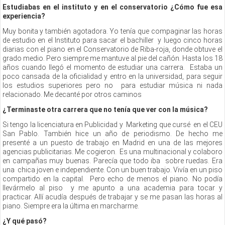
Estudiabas en el instituto y en el conservatorio ¿Cómo fue esa
experiencia?
Muy bonita y también agotadora. Yo tenía que compaginar las horas
de estudio en el Instituto para sacar el bachiller y luego cinco horas
diarias con el piano en el Conservatorio de Riba-roja, donde obtuve el
grado medio. Pero siempre me mantuve al pie del cañón. Hasta los 18
años cuando llegó el momento de estudiar una carrera. Estaba un
poco cansada de la oficialidad y entro en la universidad, para seguir
los estudios superiores pero no para estudiar música ni nada
relacionado. Me decanté por otros caminos
¿Terminaste otra carrera que no tenía que ver con la música?
Si tengo la licenciatura en Publicidad y Marketing que cursé en el CEU
San Pablo. También hice un año de periodismo. De hecho me
presenté a un puesto de trabajo en Madrid en una de las mejores
agencias publicitarias. Me cogieron. Es una multinacional y colaboro
en campañas muy buenas. Parecía que todo iba sobre ruedas. Era
una chica joven e independiente. Con un buen trabajo. Vivía en un piso
compartido en la capital. Pero echo de menos el piano. No podía
llevármelo al piso y me apunto a una academia para tocar y
practicar. Allí acudía después de trabajar y se me pasan las horas al
piano. Siempre era la última en marcharme.
¿Y qué pasó?