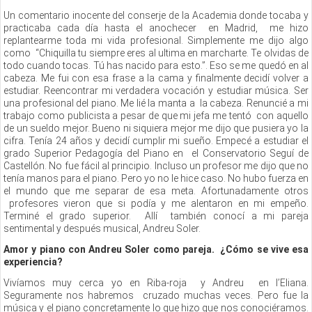
Un comentario inocente del conserje de la Academia donde tocaba y
practicaba cada día hasta el anochecer en Madrid, me hizo
replantearme toda mi vida profesional. Simplemente me dijo algo
como “Chiquilla tu siempre eres al ultima en marcharte. Te olvidas de
todo cuando tocas. Tú has nacido para esto.”. Eso se me quedó en al
cabeza. Me fui con esa frase a la cama y finalmente decidí volver a
estudiar. Reencontrar mi verdadera vocación y estudiar música. Ser
una profesional del piano. Me lié la manta a la cabeza. Renuncié a mi
trabajo como publicista a pesar de que mi jefa me tentó con aquello
de un sueldo mejor. Bueno ni siquiera mejor me dijo que pusiera yo la
cifra. Tenía 24 años y decidí cumplir mi sueño. Empecé a estudiar el
grado Superior Pedagogía del Piano en el Conservatorio Seguí de
Castellón. No fue fácil al principio. Incluso un profesor me dijo que no
tenía manos para el piano. Pero yo no le hice caso. No hubo fuerza en
el mundo que me separar de esa meta. Afortunadamente otros
profesores vieron que si podía y me alentaron en mi empeño.
Terminé el grado superior. Allí también conocí a mi pareja
sentimental y después musical, Andreu Soler.
Amor y piano con Andreu Soler como pareja. ¿Cómo se vive esa
experiencia?
Vivíamos muy cerca yo en Riba-roja y Andreu en l’Eliana.
Seguramente nos habremos cruzado muchas veces. Pero fue la
música y el piano concretamente lo que hizo que nos conociéramos.