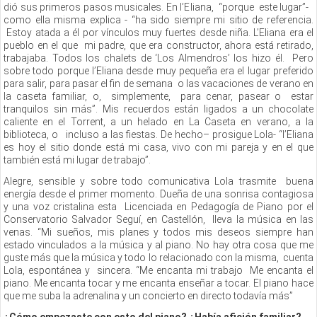
dió sus primeros pasos musicales. En l’Eliana, “porque este lugar”-
como ella misma explica - “ha sido siempre mi sitio de referencia.
Estoy atada a él por vínculos muy fuertes desde niña. L’Eliana era el
pueblo en el que mi padre, que era constructor, ahora está retirado,
trabajaba. Todos los chalets de ‘Los Almendros’ los hizo él. Pero
sobre todo porque l’Eliana desde muy pequeña era el lugar preferido
para salir, para pasar el fin de semana o las vacaciones de verano en
la caseta familiar, o, simplemente, para cenar, pasear o estar
tranquilos sin más”. Mis recuerdos están ligados a un chocolate
caliente en el Torrent, a un helado en La Caseta en verano, a la
biblioteca, o incluso a las fiestas. De hecho– prosigue Lola- “l’Eliana
es hoy el sitio donde está mi casa, vivo con mi pareja y en el que
también está mi lugar de trabajo”.
Alegre, sensible y sobre todo comunicativa Lola trasmite buena
energía desde el primer momento. Dueña de una sonrisa contagiosa
y una voz cristalina esta Licenciada en Pedagogía de Piano por el
Conservatorio Salvador Seguí, en Castellón, lleva la música en las
venas. “Mi sueños, mis planes y todos mis deseos siempre han
estado vinculados a la música y al piano. No hay otra cosa que me
guste más que la música y todo lo relacionado con la misma, cuenta
Lola, espontánea y sincera. “Me encanta mi trabajo Me encanta el
piano. Me encanta tocar y me encanta enseñar a tocar. El piano hace
que me suba la adrenalina y un concierto en directo todavía más”