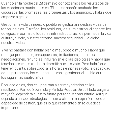
Cuando en la noche del 28 de mayo conozcamos los resultados de
las elecciones municipales en l’Eliana se habrán acabado los
discursos, las promesas, las propuestas y los anuncios, y habrá que
empezar a gestionar.
Gestionar la vida de nuestro pueblo es gestionar nuestras vidas de
todos los días. El tráfico, los residuos, los suministros, el deporte, los
colegios, el comercio local, las infraestructuras, los permisos, la vida
cultural, el ocio, nuestro entorno, nuestra seguridad,… lo dicho:
nuestras vidas.
Y ya no bastará con hablar bien o mal, poco o mucho. Habrá que
manejar prioridades, presupuestos, limitaciones, acuerdos,
negociaciones, renuncias. Influirán en ello las ideologías y habrá que
tenerlas presentes a la hora de emitir nuestro voto. Pero habrá que
tener en cuenta, sobre todo, a la hora de emitir ese voto, la capacidad
de las personas y los equipos que van a gestionar el pueblo durante
los siguientes cuatro años.
Dos ideologías, dos equipos, van a ser mayoritarios en los
resultados: Partido Socialista y Partido Popular. De qué lado caiga la
mayoría, dependerá nuestro futuro personal y comunitario. Así que,
dejando a un lado ideologías, quisiera ofrecer mi opinión sobre esa
capacidad de gestión, que es lo que realmente pienso que debe
importarnos.