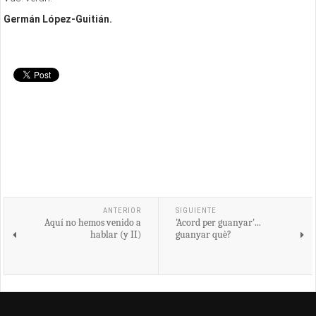
Germán López-Guitián.
ANTERIOR
SIGUIENTE
Aquí no hemos venido a
'Acord per guanyar'...
hablar (y II)
guanyar què?