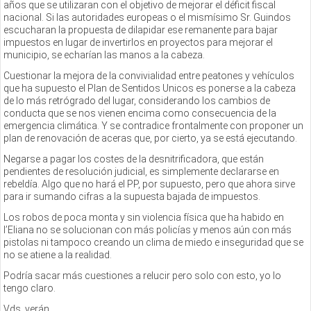
años que se utilizaran con el objetivo de mejorar el déficit fiscal
nacional. Si las autoridades europeas o el mismísimo Sr. Guindos
escucharan la propuesta de dilapidar ese remanente para bajar
impuestos en lugar de invertirlos en proyectos para mejorar el
municipio, se echarían las manos a la cabeza.
Cuestionar la mejora de la convivialidad entre peatones y vehículos
que ha supuesto el Plan de Sentidos Unicos es ponerse a la cabeza
de lo más retrógrado del lugar, considerando los cambios de
conducta que se nos vienen encima como consecuencia de la
emergencia climática. Y se contradice frontalmente con proponer un
plan de renovación de aceras que, por cierto, ya se está ejecutando.
Negarse a pagar los costes de la desnitrificadora, que están
pendientes de resolución judicial, es simplemente declararse en
rebeldía. Algo que no hará el PP, por supuesto, pero que ahora sirve
para ir sumando cifras a la supuesta bajada de impuestos.
Los robos de poca monta y sin violencia física que ha habido en
l’Eliana no se solucionan con más policías y menos aún con más
pistolas ni tampoco creando un clima de miedo e inseguridad que se
no se atiene a la realidad.
Podría sacar más cuestiones a relucir pero solo con esto, yo lo
tengo claro.
Vds. verán.