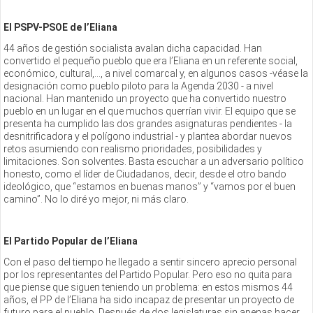
El PSPV-PSOE de l’Eliana
44 años de gestión socialista avalan dicha capacidad. Han
convertido el pequeño pueblo que era l’Eliana en un referente social,
económico, cultural,…, a nivel comarcal y, en algunos casos -véase la
designación como pueblo piloto para la Agenda 2030 - a nivel
nacional. Han mantenido un proyecto que ha convertido nuestro
pueblo en un lugar en el que muchos querrían vivir. El equipo que se
presenta ha cumplido las dos grandes asignaturas pendientes - la
desnitrificadora y el polígono industrial - y plantea abordar nuevos
retos asumiendo con realismo prioridades, posibilidades y
limitaciones. Son solventes. Basta escuchar a un adversario político
honesto, como el líder de Ciudadanos, decir, desde el otro bando
ideológico, que “estamos en buenas manos” y “vamos por el buen
camino”. No lo diré yo mejor, ni más claro.
El Partido Popular de l’Eliana
Con el paso del tiempo he llegado a sentir sincero aprecio personal
por los representantes del Partido Popular. Pero eso no quita para
que piense que siguen teniendo un problema: en estos mismos 44
años, el PP de l’Eliana ha sido incapaz de presentar un proyecto de
futuro para el pueblo. Después de dos legislaturas sin apenas hacer