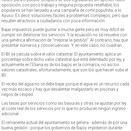
oposición, con poco trabajo y ninguna propuesta reseñable, los
populares se han lanzado a una campaña de corte populista, a lo
Ayuso. Es decir, soluciones fáciles a problemas complejos, pero que
resulten atractivos a ciudadanos con poca información.
Bajar impuestos puede gustar a mucha gente pero es muy difícil de
cumplir sin deteriorar los servicios. Y la ecuación no se resuelve con
una genérica afirmación de “mejorar la gestión”. Al contrario, hay que
presentar números y consecuencias. Y, en este caso, no cuadran.
El IBI se calcula sobre el valor catastral. El ayuntamiento aplica un
porcentaje sobre dicho valor catastral que está delimitado por ley, y
actualmente en l’Eliana es de los bajos en la comarca; no así los
valores catastrales, afortunadamente, que son los que hacen subir el
IBI.
El recibo del agua no se debe bajar porque el agua es un recurso cada
vez más escaso y hay que desalentar malgastarlo en piscinas y
riegos de césped.
Las tasas por servicios como las basuras y otras se ajustan por ley
al coste real de los servicios por lo que no producen ningún ingreso
adicional.
El remanente actual del ayuntamiento se genera - además de por una
buena gestión - porque los gobiernos de Rajoy impidieron durante