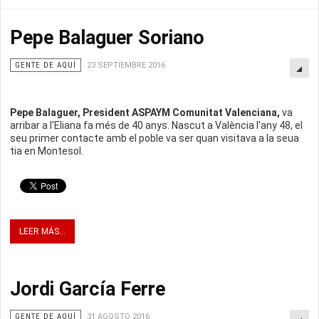
Pepe Balaguer Soriano
GENTE DE AQUÍ
23 SEPTIEMBRE 2016
Pepe Balaguer, President ASPAYM Comunitat Valenciana,
va
arribar a l'Eliana fa més de 40 anys. Nascut a València l'any 48, el
seu primer contacte amb el poble va ser quan visitava a la seua
tia en Montesol.
LEER MÁS...
Jordi García Ferre
GENTE DE AQUÍ
31 AGOSTO 2016