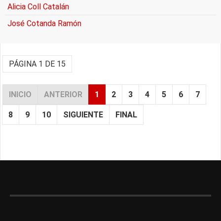
Alicia Coll Catalán
José Cotanda Ramón
PÁGINA 1 DE 15
INICIO
ANTERIOR
1
2
3
4
5
6
7
8
9
10
SIGUIENTE
FINAL