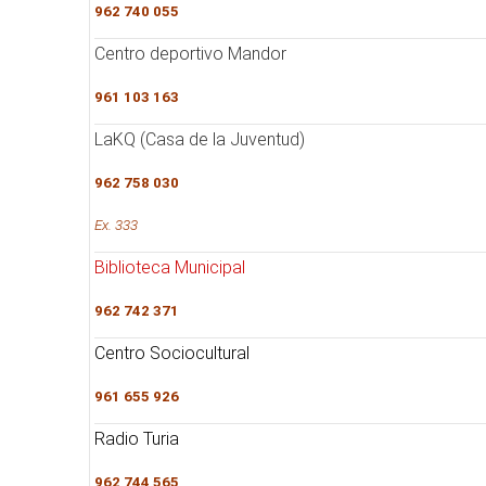
962 740 055
Centro deportivo Mandor
961 103 163
LaKQ (Casa de la Juventud)
962 758 030
Ex. 333
Biblioteca Municipal
962 742 371
Centro Sociocultural
961 655 926
Radio Turia
962 744 565