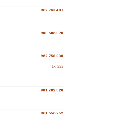
962 743 407
900 606 070
962 758 030
Ex. 333
901 202 020
961 656 252