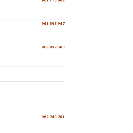
962 110 008
961 598 947
963 939 500
962 740 701