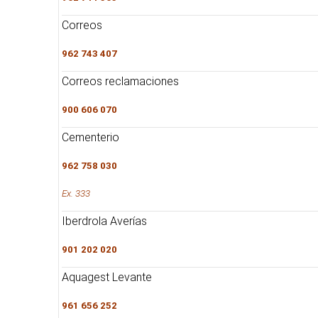
Correos
962 743 407
Correos reclamaciones
900 606 070
Cementerio
962 758 030
Ex. 333
Iberdrola Averías
901 202 020
Aquagest Levante
961 656 252