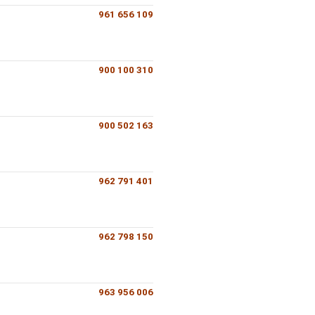
961 656 109
900 100 310
900 502 163
962 791 401
962 798 150
963 956 006