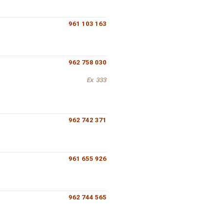
961 103 163
962 758 030
Ex. 333
962 742 371
961 655 926
962 744 565