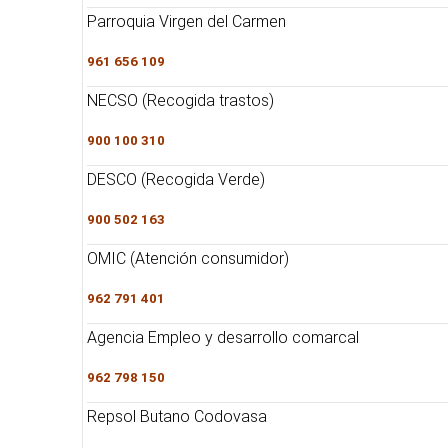
Parroquia Virgen del Carmen
961 656 109
NECSO (Recogida trastos)
900 100 310
DESCO (Recogida Verde)
900 502 163
OMIC (Atención consumidor)
962 791 401
Agencia Empleo y desarrollo comarcal
962 798 150
Repsol Butano Codovasa