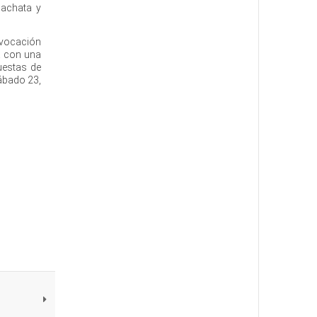
bachata y
 vocación
ta con una
uestas de
sábado 23,