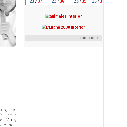
publicidad
nos, dos
recerá el
del Virrey
os como 'I