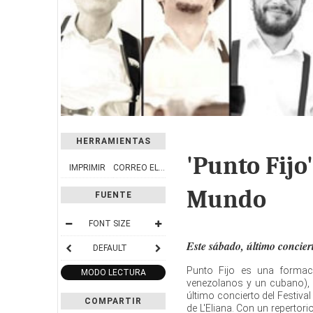
HERRAMIENTAS
'Punto Fijo
IMPRIMIR
CORREO ELECTRÓNICO
Mundo
FUENTE
FONT SIZE
Este sábado, último conciert
DEFAULT
Punto Fijo es una formaci
MODO LECTURA
venezolanos y un cubano), b
último concierto del Festiva
COMPARTIR
de L'Eliana. Con un repertor