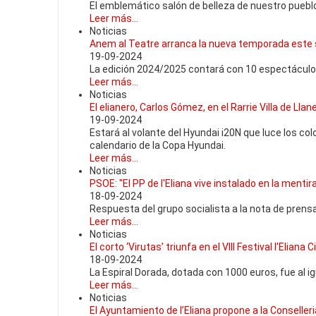
El emblemático salón de belleza de nuestro puebl
Leer más...
Noticias
Anem al Teatre arranca la nueva temporada este sá
19-09-2024
La edición 2024/2025 contará con 10 espectáculos
Leer más...
Noticias
El elianero, Carlos Gómez, en el Rarrie Villa de Lla
19-09-2024
Estará al volante del Hyundai i20N que luce los col
calendario de la Copa Hyundai.
Leer más...
Noticias
PSOE: "El PP de l'Eliana vive instalado en la mentir
18-09-2024
Respuesta del grupo socialista a la nota de prensa
Leer más...
Noticias
El corto ‘Virutas’ triunfa en el VIII Festival l'Eliana
18-09-2024
La Espiral Dorada, dotada con 1000 euros, fue al i
Leer más...
Noticias
El Ayuntamiento de l’Eliana propone a la Conseller