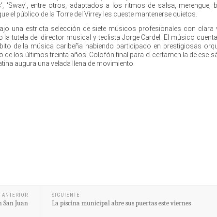
as', 'Sway', entre otros, adaptados a los ritmos de salsa, merengue, 
e el público de la Torre del Virrey les cueste mantenerse quietos.
ajo una estricta selección de siete músicos profesionales con clara
o la tutela del director musical y teclista Jorge Cardel. El músico cuen
bito de la música caribeña habiendo participado en prestigiosas orq
o de los últimos treinta años. Colofón final para el certamen la de ese 
atina augura una velada llena de movimiento.
ANTERIOR
SIGUIENTE
n San Juan
La piscina municipal abre sus puertas este viernes