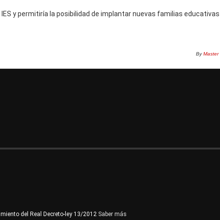
l IES y permitiría la posibilidad de implantar nuevas familias educativa
By
Master
imiento del Real Decreto-ley 13/2012
Saber más