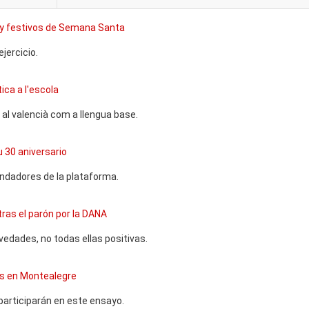
y festivos de Semana Santa
jercicio.
ica a l'escola
 al valencià com a llengua base.
 30 aniversario
undadores de la plataforma.
 tras el parón por la DANA
ovedades, no todas ellas positivas.
es en Montealegre
articiparán en este ensayo.