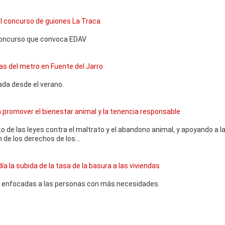
el concurso de guiones La Traca
concurso que convoca EDAV.
as del metro en Fuente del Jarro
ada desde el verano.
ra promover el bienestar animal y la tenencia responsable
o de las leyes contra el maltrato y el abandono animal, y apoyando a l
 de los derechos de los...
a la subida de la tasa de la basura a las viviendas
s enfocadas a las personas con más necesidades.