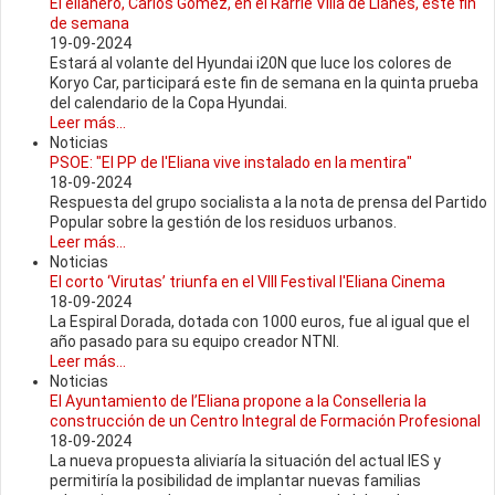
El elianero, Carlos Gómez, en el Rarrie Villa de Llanes, este fin
de semana
19-09-2024
Estará al volante del Hyundai i20N que luce los colores de
Koryo Car, participará este fin de semana en la quinta prueba
del calendario de la Copa Hyundai.
Leer más...
Noticias
PSOE: "El PP de l'Eliana vive instalado en la mentira"
18-09-2024
Respuesta del grupo socialista a la nota de prensa del Partido
Popular sobre la gestión de los residuos urbanos.
Leer más...
Noticias
El corto ‘Virutas’ triunfa en el VIII Festival l'Eliana Cinema
18-09-2024
La Espiral Dorada, dotada con 1000 euros, fue al igual que el
año pasado para su equipo creador NTNI.
Leer más...
Noticias
El Ayuntamiento de l’Eliana propone a la Conselleria la
construcción de un Centro Integral de Formación Profesional
18-09-2024
La nueva propuesta aliviaría la situación del actual IES y
permitiría la posibilidad de implantar nuevas familias