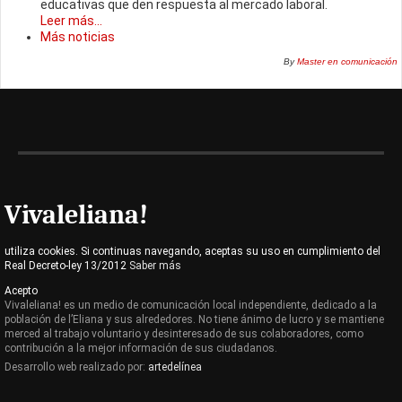
educativas que den respuesta al mercado laboral.
Leer más...
Más noticias
By
Master en comunicación
Vivaleliana!
utiliza cookies. Si continuas navegando, aceptas su uso en cumplimiento del
Real Decreto-ley 13/2012
Saber más
Acepto
Vivaleliana! es un medio de comunicación local independiente, dedicado a la
población de l’Eliana y sus alrededores. No tiene ánimo de lucro y se mantiene
merced al trabajo voluntario y desinteresado de sus colaboradores, como
contribución a la mejor información de sus ciudadanos.
Desarrollo web realizado por:
artedelínea