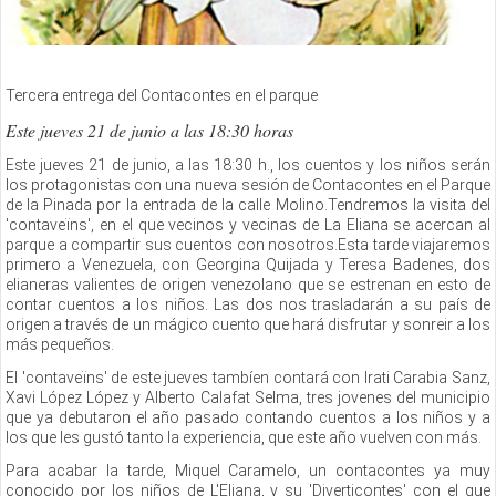
Tercera entrega del Contacontes en el parque
Este jueves 21 de junio a las 18:30 horas
Este jueves 21 de junio, a las 18:30 h., los cuentos y los niños serán
los protagonistas con una nueva sesión de Contacontes en el Parque
de la Pinada por la entrada de la calle Molino.Tendremos la visita del
'contaveïns', en el que vecinos y vecinas de La Eliana se acercan al
parque a compartir sus cuentos con nosotros.Esta tarde viajaremos
primero a Venezuela, con Georgina Quijada y Teresa Badenes, dos
elianeras valientes de origen venezolano que se estrenan en esto de
contar cuentos a los niños. Las dos nos trasladarán a su país de
origen a través de un mágico cuento que hará disfrutar y sonreir a los
más pequeños.
El 'contaveïns' de este jueves tambíen contará con Irati Carabia Sanz,
Xavi López López y Alberto Calafat Selma, tres jovenes del municipio
que ya debutaron el año pasado contando cuentos a los niños y a
los que les gustó tanto la experiencia, que este año vuelven con más.
Para acabar la tarde, Miquel Caramelo, un contacontes ya muy
conocido por los niños de L'Eliana, y su 'Diverticontes' con el que