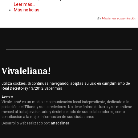
Leer más...
Más noticias
By
Master en comunicación
Vivaleliana!
utiliza cookies. Si continuas navegando, aceptas su uso en cumplimiento del
Real Decreto-ley 13/2012
Saber más
Acepto
Vivaleliana! es un medio de comunicación local independiente, dedicado a la
población de l’Eliana y sus alrededores. No tiene ánimo de lucro y se mantiene
merced al trabajo voluntario y desinteresado de sus colaboradores, como
contribución a la mejor información de sus ciudadanos.
Desarrollo web realizado por:
artedelínea