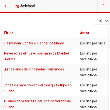
Cantidad
a
mostrar
Título
Autor
Día mundial Contra el Cáncer de Mama
Escrito por Sislei
'Reverso' es el nuevo poemario de Maribel
Escrito por
Fuertes
Vivaleliana!
Quince años de Pinceladas Flamencas
Escrito por
Vivaleliana!
Consejos para prevenir el mosquito tigre en
Escrito por
l’Eliana
Vivaleliana!
40 años de la terraza del Cine de Verano de
Escrito por
l’Eliana
Vivaleliana!