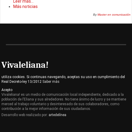
Leer más...
Más noticias
By
Master en comunicación
Vivaleliana!
utiliza cookies. Si continuas navegando, aceptas su uso en cumplimiento del
Real Decreto-ley 13/2012
Saber más
Acepto
Vivaleliana! es un medio de comunicación local independiente, dedicado a la
población de l’Eliana y sus alrededores. No tiene ánimo de lucro y se mantiene
merced al trabajo voluntario y desinteresado de sus colaboradores, como
contribución a la mejor información de sus ciudadanos.
Desarrollo web realizado por:
artedelínea