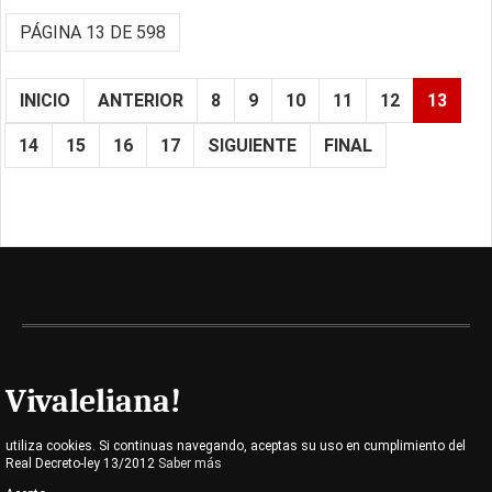
PÁGINA 13 DE 598
INICIO
ANTERIOR
8
9
10
11
12
13
14
15
16
17
SIGUIENTE
FINAL
Vivaleliana!
utiliza cookies. Si continuas navegando, aceptas su uso en cumplimiento del
Real Decreto-ley 13/2012
Saber más