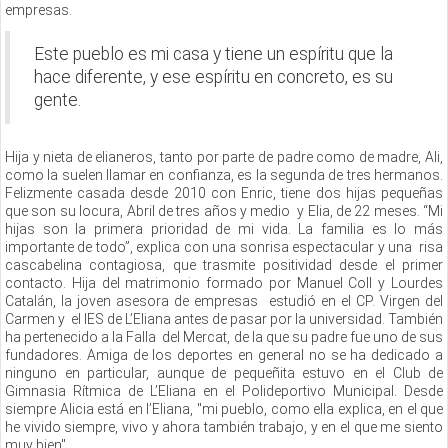
empresas.
Este pueblo es mi casa y tiene un espíritu que la
hace diferente, y ese espíritu en concreto, es su
gente.
Hija y nieta de elianeros, tanto por parte de padre como de madre, Ali,
como la suelen llamar en confianza, es la segunda de tres hermanos.
Felizmente casada desde 2010 con Enric, tiene dos hijas pequeñas
que son su locura, Abril de tres años y medio y Elia, de 22 meses. “Mi
hijas son la primera prioridad de mi vida. La familia es lo más
importante de todo”, explica con una sonrisa espectacular y una risa
cascabelina contagiosa, que trasmite positividad desde el primer
contacto. Hija del matrimonio formado por Manuel Coll y Lourdes
Catalán, la joven asesora de empresas estudió en el CP. Virgen del
Carmen y el IES de L’Eliana antes de pasar por la universidad. También
ha pertenecido a la Falla del Mercat, de la que su padre fue uno de sus
fundadores. Amiga de los deportes en general no se ha dedicado a
ninguno en particular, aunque de pequeñita estuvo en el Club de
Gimnasia Rítmica de L’Eliana en el Polideportivo Municipal. Desde
siempre Alicia está en l’Eliana, "mi pueblo, como ella explica, en el que
he vivido siempre, vivo y ahora también trabajo, y en el que me siento
muy bien"