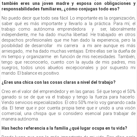
también eres una joven madre y esposa con obligaciones y
responsabilidades familiares, ¿cómo conjugas todo eso?
No puedo decir que todo sea fácil. Lo importante es la organización,
saber qué es más importante y llevarlo a la práctica. Para mí, el
trabajo como autónoma emprendedora y ser, laboralmente
independiente, me ha dado mucha libertad. He trabajado en otros
despachos profesionales que me han dado la experiencia, pero la
posibilidad de desarrollar mi carrera a mi aire aunque es más
arriesgado, me ha dado muchas ventajas. Entre ellas ser la dueña de
mi tiempo y organizarme en función de mis necesidades. También,
tengo que reconocerlo, cuento con la ayuda de mis padres, mis
suegros, todos unos abuelos excepcionales y por supuesto mi
marido. El balance es positivo.
¿Eres una chica con las cosas claras a nivel del trabajo?
Creo en el valor del emprendedor y en las ganas. Sé que tengo el 50%
ganado si se de que va el trabajo y tengo la fuerza para hacerlo.
Vendo servicios especializados. El otro 50% me lo voy ganando cada
día. El tener que ir por cuenta propia tiene que ir unido a una visón
comercial, una chispa que si considero esencial para trabajar de
manera autónoma.
Has hecho referencia a la familia ¿qué lugar ocupa en tu vida?