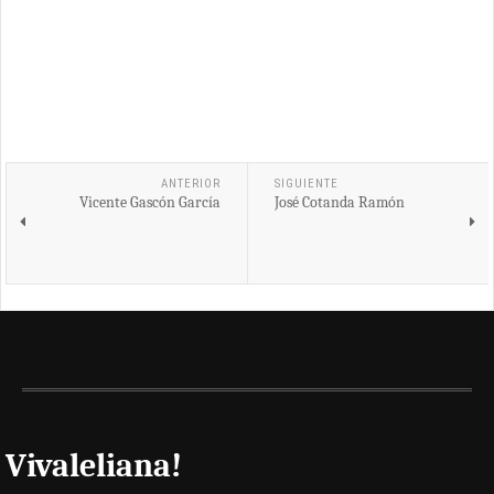
ANTERIOR
SIGUIENTE
Vicente Gascón García
José Cotanda Ramón
Vivaleliana!