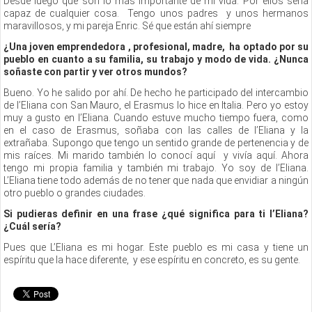
Desde luego que son lo más importante de mi vida. Por ellos sería
capaz de cualquier cosa. Tengo unos padres y unos hermanos
maravillosos, y mi pareja Enric. Sé que están ahí siempre
¿Una joven emprendedora , profesional, madre, ha optado por su
pueblo en cuanto a su familia, su trabajo y modo de vida. ¿Nunca
soñaste con partir y ver otros mundos?
Bueno. Yo he salido por ahí. De hecho he participado del intercambio
de l’Eliana con San Mauro, el Erasmus lo hice en Italia. Pero yo estoy
muy a gusto en l’Eliana. Cuando estuve mucho tiempo fuera, como
en el caso de Erasmus, soñaba con las calles de l’Eliana y la
extrañaba. Supongo que tengo un sentido grande de pertenencia y de
mis raíces. Mi marido también lo conocí aquí y vivía aquí. Ahora
tengo mi propia familia y también mi trabajo. Yo soy de l’Eliana.
L’Eliana tiene todo además de no tener que nada que envidiar a ningún
otro pueblo o grandes ciudades.
Si pudieras definir en una frase ¿qué significa para ti l’Eliana?
¿Cuál sería?
Pues que L’Eliana es mi hogar. Este pueblo es mi casa y tiene un
espíritu que la hace diferente, y ese espíritu en concreto, es su gente.