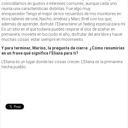
coincidíamos en gustos e intereses comunes, aunque cada uno
reunía una características distintas. Fue algo muy
enriquecedor.Tengo el mejor de los recuerdos de mis monitores en
esos talleres de cine, Nacho Jiménez y Marc Brell con los que,
además de aprender, disfruté. l’Eliana tiene un feeling especial para mí.
Es un sitio en el que todavía puedes respirar el olor de azahar en
primavera, moverte en bici todo el año, disfrutar del aire libre y hacer
muchas cosas. estar siempre en movimiento.
Y para terminar, Marino, la pregunta de cierre. ¿Cómo resumirías
en un frase qué significa l’Eliana para ti?
L'Eliana es un lugar donde las cosas crecen. L'Eliana es la primavera
hecha pueblo.