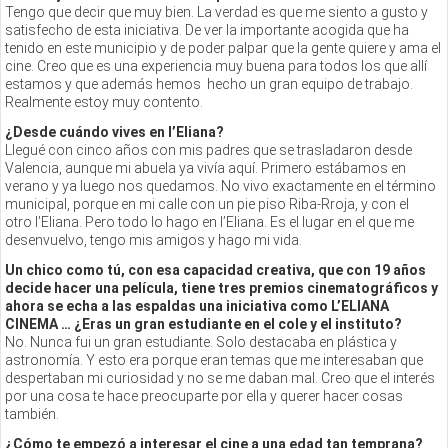
Tengo que decir que muy bien. La verdad es que me siento a gusto y
satisfecho de esta iniciativa. De ver la importante acogida que ha
tenido en este municipio y de poder palpar que la gente quiere y ama el
cine. Creo que es una experiencia muy buena para todos los que allí
estamos y que además hemos hecho un gran equipo de trabajo.
Realmente estoy muy contento.
¿Desde cuándo vives en l’Eliana?
Llegué con cinco años con mis padres que se trasladaron desde
Valencia, aunque mi abuela ya vivía aquí. Primero estábamos en
verano y ya luego nos quedamos. No vivo exactamente en el término
municipal, porque en mi calle con un pie piso Riba-Rroja, y con el
otro l’Eliana. Pero todo lo hago en l’Eliana. Es el lugar en el que me
desenvuelvo, tengo mis amigos y hago mi vida.
Un chico como tú, con esa capacidad creativa, que con 19 años
decide hacer una película, tiene tres premios cinematográficos y
ahora se echa a las espaldas una iniciativa como L’ELIANA
CINEMA … ¿Eras un gran estudiante en el cole y el instituto?
No. Nunca fui un gran estudiante. Solo destacaba en plástica y
astronomía. Y esto era porque eran temas que me interesaban que
despertaban mi curiosidad y no se me daban mal. Creo que el interés
por una cosa te hace preocuparte por ella y querer hacer cosas
también.
¿Cómo te empezó a interesar el cine a una edad tan temprana?