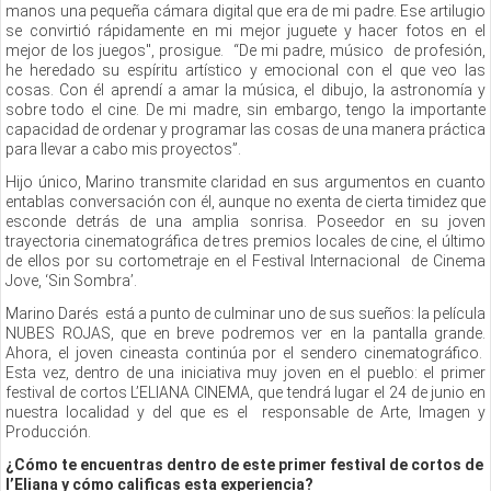
manos una pequeña cámara digital que era de mi padre. Ese artilugio
se convirtió rápidamente en mi mejor juguete y hacer fotos en el
mejor de los juegos", prosigue. “De mi padre, músico de profesión,
he heredado su espíritu artístico y emocional con el que veo las
cosas. Con él aprendí a amar la música, el dibujo, la astronomía y
sobre todo el cine. De mi madre, sin embargo, tengo la importante
capacidad de ordenar y programar las cosas de una manera práctica
para llevar a cabo mis proyectos”.
Hijo único, Marino transmite claridad en sus argumentos en cuanto
entablas conversación con él, aunque no exenta de cierta timidez que
esconde detrás de una amplia sonrisa. Poseedor en su joven
trayectoria cinematográfica de tres premios locales de cine, el último
de ellos por su cortometraje en el Festival Internacional de Cinema
Jove, ‘Sin Sombra’.
Marino Darés está a punto de culminar uno de sus sueños: la película
NUBES ROJAS, que en breve podremos ver en la pantalla grande.
Ahora, el joven cineasta continúa por el sendero cinematográfico.
Esta vez, dentro de una iniciativa muy joven en el pueblo: el primer
festival de cortos L’ELIANA CINEMA, que tendrá lugar el 24 de junio en
nuestra localidad y del que es el responsable de Arte, Imagen y
Producción.
¿Cómo te encuentras dentro de este primer festival de cortos de
l’Eliana y cómo calificas esta experiencia?