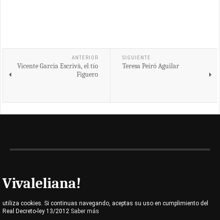
ANTERIOR
SIGUIENTE
Vicente García Escrivà, el tío
Teresa Peiró Aguilar
Figuero
Vivaleliana!
utiliza cookies. Si continuas navegando, aceptas su uso en cumplimiento del
Real Decreto-ley 13/2012
Saber más