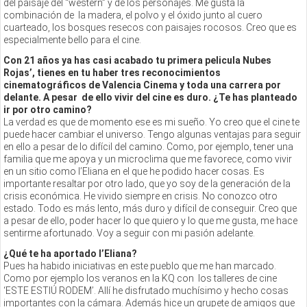
del paisaje del “western” y de los personajes. Me gusta la
combinación de la madera, el polvo y el óxido junto al cuero
cuarteado, los bosques resecos con paisajes rocosos. Creo que es
especialmente bello para el cine.
Con 21 años ya has casi acabado tu primera pelicula Nubes
Rojas’, tienes en tu haber tres reconocimientos
cinematográficos de Valencia Cinema y toda una carrera por
delante. A pesar de ello vivir del cine es duro. ¿Te has planteado
ir por otro camino?
La verdad es que de momento ese es mi sueño. Yo creo que el cine te
puede hacer cambiar el universo. Tengo algunas ventajas para seguir
en ello a pesar de lo difícil del camino. Como, por ejemplo, tener una
familia que me apoya y un microclima que me favorece, como vivir
en un sitio como l’Eliana en el que he podido hacer cosas. Es
importante resaltar por otro lado, que yo soy de la generación de la
crisis económica. He vivido siempre en crisis. No conozco otro
estado. Todo es más lento, más duro y difícil de conseguir. Creo que
a pesar de ello, poder hacer lo que quiero y lo que me gusta, me hace
sentirme afortunado. Voy a seguir con mi pasión adelante.
¿Qué te ha aportado l’Eliana?
Pues ha habido iniciativas en este pueblo que me han marcado.
Como por ejemplo los veranos en la KQ con los talleres de cine
‘ESTE ESTIÚ RODEM’. Allí he disfrutado muchísimo y hecho cosas
importantes con la cámara. Además hice un grupete de amigos que