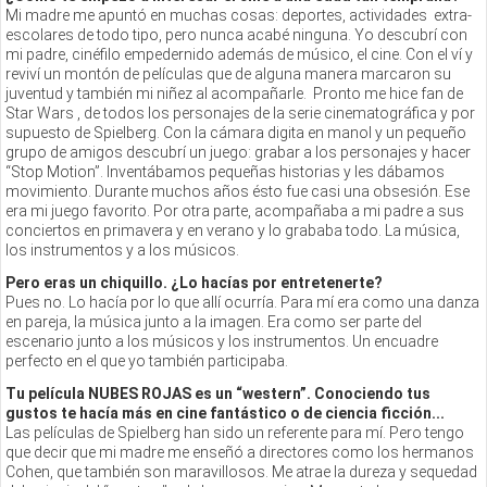
Mi madre me apuntó en muchas cosas: deportes, actividades extra-
escolares de todo tipo, pero nunca acabé ninguna. Yo descubrí con
mi padre, cinéfilo empedernido además de músico, el cine. Con el ví y
reviví un montón de películas que de alguna manera marcaron su
juventud y también mi niñez al acompañarle. Pronto me hice fan de
Star Wars , de todos los personajes de la serie cinematográfica y por
supuesto de Spielberg. Con la cámara digita en manol y un pequeño
grupo de amigos descubrí un juego: grabar a los personajes y hacer
“Stop Motion”. Inventábamos pequeñas historias y les dábamos
movimiento. Durante muchos años ésto fue casi una obsesión. Ese
era mi juego favorito. Por otra parte, acompañaba a mi padre a sus
conciertos en primavera y en verano y lo grababa todo. La música,
los instrumentos y a los músicos.
Pero eras un chiquillo. ¿Lo hacías por entretenerte?
Pues no. Lo hacía por lo que allí ocurría. Para mí era como una danza
en pareja, la música junto a la imagen. Era como ser parte del
escenario junto a los músicos y los instrumentos. Un encuadre
perfecto en el que yo también participaba.
Tu película NUBES ROJAS es un “western”. Conociendo tus
gustos te hacía más en cine fantástico o de ciencia ficción...
Las películas de Spielberg han sido un referente para mí. Pero tengo
que decir que mi madre me enseñó a directores como los hermanos
Cohen, que también son maravillosos. Me atrae la dureza y sequedad