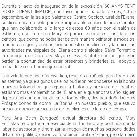
Durante el acto de inauguración de la exposición ’60 ANYS FENT
POBLE CREANT IMATGE’, que tuvo lugar el pasado viernes, 20 de
septiembre, en la sala polivalente del Centro Sociocultural de l’Eliana,
se dieron cita no sólo parte del importante equipo de profesionales
que han colaborado a lo largo de estos 60 años con el salón de
estilismo, con la misma Mary en primer término, estilitas de otros
centros, que como no podía ser de otra manera peinaron a modelos,
muchos amigos y amigas, por supuesto sus clientes, y también, las
autoridades municipales de l’Eliana como el alcalde, Salva Torrent, o
la concejala de Cultura y Mayores, Eva Santafé, que no quisieron
perder la oportunidad de estar presentes y brindarles su apoyo y
respaldo en este homenaje especial.
Una velada que además divertida, resultó entrañable para todos los
asistentes, ya que algunos de ellos pudieron reconocerse en la bonita
muestra fotográfica que repasa la historia y presente del local de
estilismo más emblemático de l’Eliana, en el que año tras año, siguen
depositando su confianza. Entre todos ellos, destaca doña Dolores
Prósper conocida como 'La Borina' en nuestro pueblo, que estuvo
presente como representante de los clientes a lo largo del tiempo.
Para Ana Belén Zaragozá, actual directora del centro, Mary
Estilistas recoge toda la esencia de su fundadora y continúa con la
labor de asesorar y dinamizar la imagen de muchas personalidades
del ámbito político, deportivo o sociocultural de l’Eliana, pero también