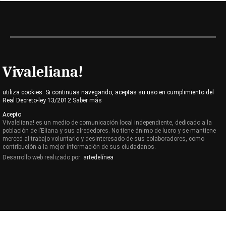
Vivaleliana!
utiliza cookies. Si continuas navegando, aceptas su uso en cumplimiento del
Real Decreto-ley 13/2012
Saber más
Acepto
Vivaleliana! es un medio de comunicación local independiente, dedicado a la
población de l’Eliana y sus alrededores. No tiene ánimo de lucro y se mantiene
merced al trabajo voluntario y desinteresado de sus colaboradores, como
contribución a la mejor información de sus ciudadanos.
Desarrollo web realizado por:
artedelínea