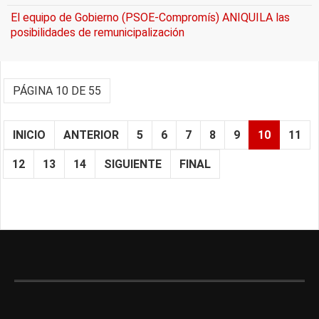
El equipo de Gobierno (PSOE-Compromís) ANIQUILA las
posibilidades de remunicipalización
PÁGINA 10 DE 55
INICIO
ANTERIOR
5
6
7
8
9
10
11
12
13
14
SIGUIENTE
FINAL