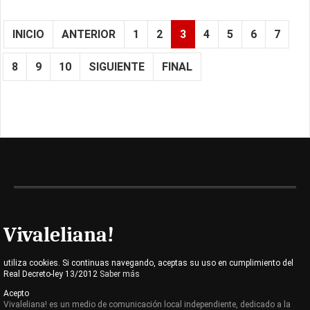
INICIO
ANTERIOR
1
2
3
4
5
6
7
8
9
10
SIGUIENTE
FINAL
Vivaleliana!
utiliza cookies. Si continuas navegando, aceptas su uso en cumplimiento del
Real Decreto-ley 13/2012
Saber más
Acepto
Vivaleliana! es un medio de comunicación local independiente, dedicado a la