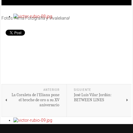
Fotos: Aima Fotografía y Vivaleliana!
ANTERIOR
SIGUIENTE
La Coraleta de l'Eliana pone
José Luis Vilar Jordán:
el broche de oro a su XV
BETWEEN LINES
aniversario