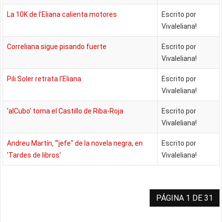
La 10K de l'Eliana calienta motores
Escrito por
Vivaleliana!
Correliana sigue pisando fuerte
Escrito por
Vivaleliana!
Pili Soler retrata l'Eliana
Escrito por
Vivaleliana!
'alCubo' toma el Castillo de Riba-Roja
Escrito por
Vivaleliana!
Andreu Martín, '"jefe" de la novela negra, en
Escrito por
'Tardes de libros'
Vivaleliana!
PÁGINA 1 DE 31