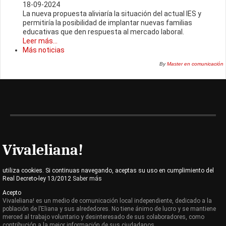
18-09-2024
La nueva propuesta aliviaría la situación del actual IES y
permitiría la posibilidad de implantar nuevas familias
educativas que den respuesta al mercado laboral.
Leer más...
Más noticias
By
Master en comunicación
Vivaleliana!
utiliza cookies. Si continuas navegando, aceptas su uso en cumplimiento del
Real Decreto-ley 13/2012
Saber más
Acepto
Vivaleliana! es un medio de comunicación local independiente, dedicado a la
población de l’Eliana y sus alrededores. No tiene ánimo de lucro y se mantiene
merced al trabajo voluntario y desinteresado de sus colaboradores, como
contribución a la mejor información de sus ciudadanos.