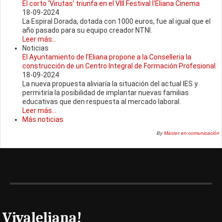
El corto ‘Virutas’ triunfa en el VIII Festival l'Eliana Cinema
18-09-2024
La Espiral Dorada, dotada con 1000 euros, fue al igual que el
año pasado para su equipo creador NTNI.
Leer más...
Noticias
El Ayuntamiento de l’Eliana propone a la Conselleria la
construcción de un Centro Integral de Formación Profesional
18-09-2024
La nueva propuesta aliviaría la situación del actual IES y
permitiría la posibilidad de implantar nuevas familias
educativas que den respuesta al mercado laboral.
Leer más...
Más noticias
By
Master en comunicación
Vivaleliana!