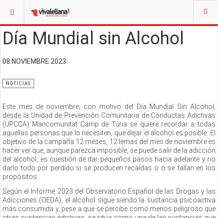
Día Mundial sin Alcohol
08 NOVIEMBRE 2023
NOTICIAS
Este mes de noviembre, con motivo del Día Mundial Sin Alcohol,
desde la Unidad de Prevención Comunitaria de Conductas Adictivas
(UPCCA) Mancomunitat Camp de Túria se quiere recordar a todas
aquellas personas que lo necesiten, que dejar el alcohol es posible. El
objetivo de la campaña 12 meses, 12 lemas del mes de noviembre es
hacer ver que, aunque parezca imposible, se puede salir de la adicción
del alcohol, es cuestión de dar pequeños pasos hacia adelante y no
darlo todo por perdido si se producen recaídas o o se fallan en los
propósitos.
Según el Informe 2023 del Observatorio Español de las Drogas y las
Adicciones (OEDA), el alcohol sigue siendo la sustancia psicoactiva
más consumida y, pese a que se percibe como menos peligroso que
otras sustancias adictivas, se sitúa como una de las sustancias que