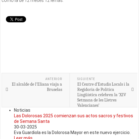
como la de 12 meses 12 lemas.
ANTERIOR
SIGUIENTE
El alcalde de l’Eliana viaja a
El Centre d’Estudis Locals i la
Bruselas
Regidoria de Política
Lingüística celebren la ‘XIV
Setmana de les Lletres
Valencianes’
Noticias
Las Dolorosas 2025 comienzan sus actos sacros y festivos
de Semana Santa
30-03-2025
Eva Guardiola es la Dolorosa Mayor en este nuevo ejercicio.
Leer más...