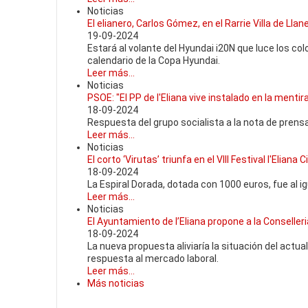
Noticias
El elianero, Carlos Gómez, en el Rarrie Villa de Lla
19-09-2024
Estará al volante del Hyundai i20N que luce los col
calendario de la Copa Hyundai.
Leer más...
Noticias
PSOE: "El PP de l'Eliana vive instalado en la mentir
18-09-2024
Respuesta del grupo socialista a la nota de prensa
Leer más...
Noticias
El corto ‘Virutas’ triunfa en el VIII Festival l'Eliana
18-09-2024
La Espiral Dorada, dotada con 1000 euros, fue al i
Leer más...
Noticias
El Ayuntamiento de l’Eliana propone a la Conseller
18-09-2024
La nueva propuesta aliviaría la situación del actua
respuesta al mercado laboral.
Leer más...
Más noticias