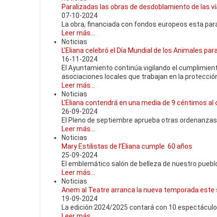
Paralizadas las obras de desdoblamiento de las ví
07-10-2024
La obra, financiada con fondos europeos esta par
Leer más...
Noticias
L’Eliana celebró el Día Mundial de los Animales pa
16-11-2024
El Ayuntamiento continúa vigilando el cumplimient
asociaciones locales que trabajan en la protección
Leer más...
Noticias
L'Eliana contendrá en una media de 9 céntimos al dí
26-09-2024
El Pleno de septiembre aprueba otras ordenanza
Leer más...
Noticias
Mary Estilistas de l’Eliana cumple 60 años
25-09-2024
El emblemático salón de belleza de nuestro puebl
Leer más...
Noticias
Anem al Teatre arranca la nueva temporada este sá
19-09-2024
La edición 2024/2025 contará con 10 espectáculos
Leer más...