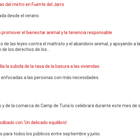
as del metro en Fuente del Jarro
ada desde el verano.
ra promover el bienestar animal y la tenencia responsable
o de las leyes contra el maltrato y el abandono animal, y apoyando a l
 de los derechos de los...
a la subida de la tasa de la basura a las viviendas
s enfocadas a las personas con más necesidades.
o y de la comarca de Camp de Turia lo celebrará durante este mes de 
bado con ‘Un delicado equilibrio’
 para todos los públicos entre septiembre y junio.