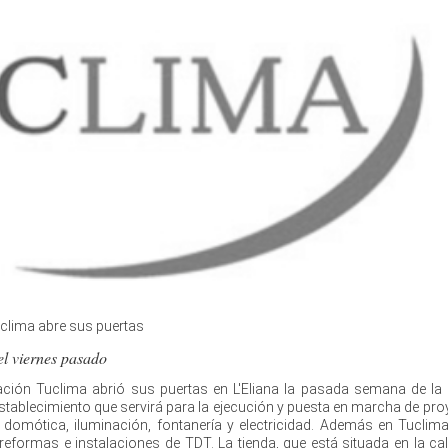
uclima abre sus puertas
el viernes pasado
zación Tuclima abrió sus puertas en L'Eliana la pasada semana de l
establecimiento que servirá para la ejecución y puesta en marcha de pr
r, domótica, iluminación, fontanería y electricidad. Además en Tuclim
 reformas e instalaciones de TDT. La tienda, que está situada en la ca