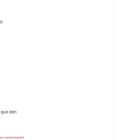
el
s que den
 en comunicación