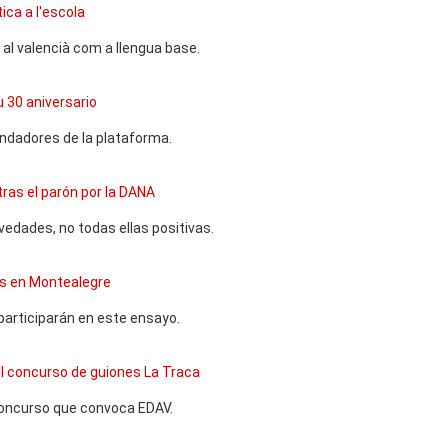
ica a l'escola
 al valencià com a llengua base.
 30 aniversario
undadores de la plataforma.
 tras el parón por la DANA
ovedades, no todas ellas positivas.
es en Montealegre
articiparán en este ensayo.
el concurso de guiones La Traca
concurso que convoca EDAV.