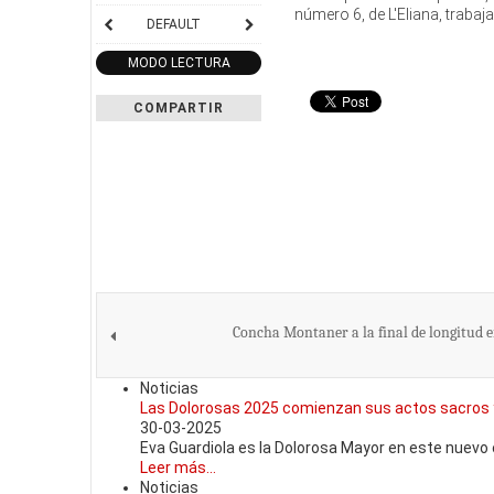
número 6, de L'Eliana, traba
DEFAULT
MODO LECTURA
COMPARTIR
Concha Montaner a la final de longitud e
Noticias
Las Dolorosas 2025 comienzan sus actos sacros 
30-03-2025
Eva Guardiola es la Dolorosa Mayor en este nuevo e
Leer más...
Noticias