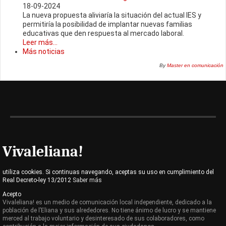
18-09-2024
La nueva propuesta aliviaría la situación del actual IES y
permitiría la posibilidad de implantar nuevas familias
educativas que den respuesta al mercado laboral.
Leer más...
Más noticias
By
Master en comunicación
Vivaleliana!
utiliza cookies. Si continuas navegando, aceptas su uso en cumplimiento del
Real Decreto-ley 13/2012
Saber más
Acepto
Vivaleliana! es un medio de comunicación local independiente, dedicado a la
población de l’Eliana y sus alrededores. No tiene ánimo de lucro y se mantiene
merced al trabajo voluntario y desinteresado de sus colaboradores, como