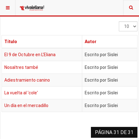
Cantidad
a
mostrar
Título
Autor
El 9 de Octubre en L'Eliana
Escrito por Sislei
Nosaltres també
Escrito por Sislei
Adiestramiento canino
Escrito por Sislei
La vuelta al 'cole'
Escrito por Sislei
Un día en el mercadillo
Escrito por Sislei
PÁGINA 31 DE 31