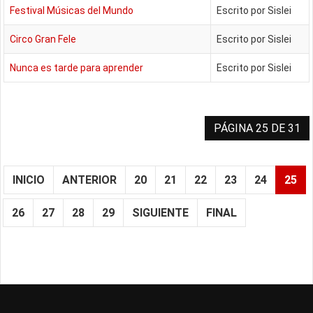
Festival Músicas del Mundo
Escrito por Sislei
Circo Gran Fele
Escrito por Sislei
Nunca es tarde para aprender
Escrito por Sislei
PÁGINA 25 DE 31
INICIO
ANTERIOR
20
21
22
23
24
25
26
27
28
29
SIGUIENTE
FINAL