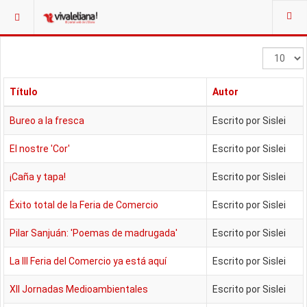
Cantidad
a
mostrar
Título
Autor
Bureo a la fresca
Escrito por Sislei
El nostre 'Cor'
Escrito por Sislei
¡Caña y tapa!
Escrito por Sislei
Éxito total de la Feria de Comercio
Escrito por Sislei
Pilar Sanjuán: 'Poemas de madrugada'
Escrito por Sislei
La III Feria del Comercio ya está aquí
Escrito por Sislei
XII Jornadas Medioambientales
Escrito por Sislei