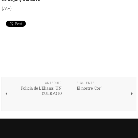
{/AF}
ANTERIOR
SIGUIENTE
Policía de L'Eliana: UN
El nostre 'Cor'
CUERPO 10