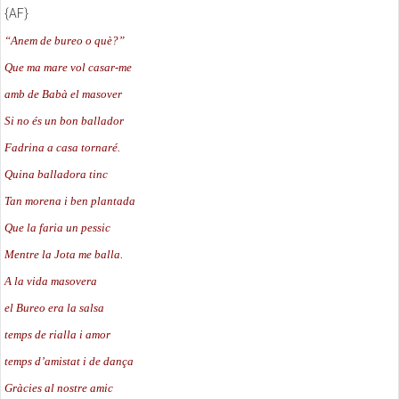
{AF}
“Anem de bureo o què?”
Que ma mare vol casar-me
amb de Babà el masover
Si no és un bon ballador
Fadrina a casa tornaré.
Quina balladora tinc
Tan morena i ben plantada
Que la faria un pessic
Mentre la Jota me balla.
A la vida masovera
el Bureo era la salsa
temps de rialla i amor
temps d’amistat i de dança
Gràcies al nostre amic