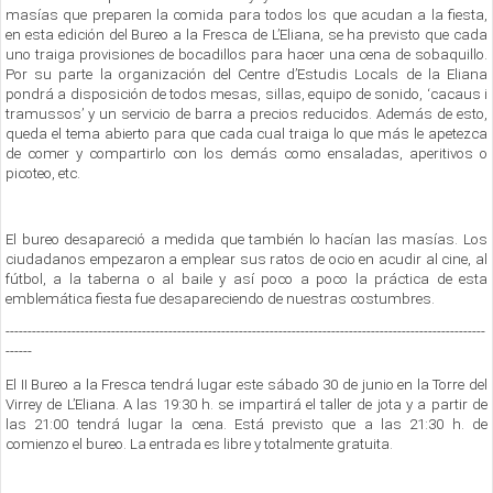
masías que preparen la comida para todos los que acudan a la fiesta,
en esta edición del Bureo a la Fresca de L’Eliana, se ha previsto que cada
uno traiga provisiones de bocadillos para hacer una cena de sobaquillo.
Por su parte la organización del Centre d’Estudis Locals de la Eliana
pondrá a disposición de todos mesas, sillas, equipo de sonido, ‘cacaus i
tramussos’ y un servicio de barra a precios reducidos. Además de esto,
queda el tema abierto para que cada cual traiga lo que más le apetezca
de comer y compartirlo con los demás como ensaladas, aperitivos o
picoteo, etc.
El bureo desapareció a medida que también lo hacían las masías. Los
ciudadanos empezaron a emplear sus ratos de ocio en acudir al cine, al
fútbol, a la taberna o al baile y así poco a poco la práctica de esta
emblemática fiesta fue desapareciendo de nuestras costumbres.
-------------------------------------------------------------------------------------------------------------
------
El II Bureo a la Fresca tendrá lugar este sábado 30 de junio en la Torre del
Virrey de L’Eliana. A las 19:30 h. se impartirá el taller de jota y a partir de
las 21:00 tendrá lugar la cena. Está previsto que a las 21:30 h. de
comienzo el bureo. La entrada es libre y totalmente gratuita.