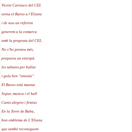
Vicent Carrasco del CEL
torna el Bureo a l’Eliana
i de nou un referent
generem a la comarca
amb la proposta del CEL.
No s’ho penseu més,
prepareu un entrepà
les sabates per ballar
i gola ben “entonà”.
El Bureo està muntat
Sopar, musica i el ball
Cants alegres i festius
En la Torre de Baba,
bon emblema de L’Eliana
que també reconeguem