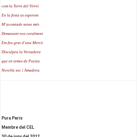
com la Torre del Virrei
En la festa us esperem
M’acomiade sense més
Demanant-vos coralment
Em feu grat d’una Mercè.
Disculpeu la Versadora
que en temes de Poesia
Novella soc i Amadora.
Pura Peris
Membre del CEL
30 de juny del 2012