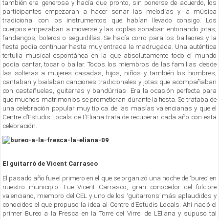
también era generosa y hacía que pronto, sin ponerse de acuerdo, los
participantes empezaran a hacer sonar las melodías y la música
tradicional con los instrumentos que habían llevado consigo. Los
cuerpos empezaban a moverse y las coplas sonaban entonando jotas,
fandangos, boleros o seguidillas. Se hacía corro para los bailaores y la
fiesta podía continuar hasta muy entrada la madrugada. Una auténtica
tertulia musical espontánea en la que absolutamente todo el mundo
podía cantar, tocar o bailar. Todos los miembros de las familias desde
las solteras a mujeres casadas, hijos, niños y también los hombres,
cantaban y bailaban canciones tradicionales y jotas que acompañaban
con castañuelas, guitarras y bandúrrias. Era la ocasión perfecta para
que muchos matrimonios se prometieran durante la fiesta. Se trataba de
una celebración popular muy típica de las masías valencianas y que el
Centre d’Estudis Locals de L’Eliana trata de recuperar cada año con esta
celebración.
El guitarró de Vicent Carrasco
El pasado año fue el primero en el que se organizó una noche de ‘bureo’ en
nuestro municipio. Fue Vicent Carrasco, gran conocedor del folclore
valenciano, miembro del CEL y uno de los ‘guitarrons’ más aplaudidos y
conocidos el que propuso la idea al Centre d’Estudis Locals. Ahí nació el
primer Bureo a la Fresca en la Torre del Virrei de L’Eliana y supuso tal