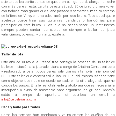
acierto que los participantes se quedaron con ganas de alargar la noche
con más baile y fiesta. La cita de este sábado 30 de junio promete volver
con todavía más ganas que el año pasado y convertir el mágico entorno
de la Torre del Virrey en una celebración por todo lo alto. Todo aquel que le
apetezca puede traer sus guitarras, panderos o bandúrrias para
participar en este bureo. Y los que no sepan tocar un instrumento
siempre pueden cantar las coplas de siempre o bailar las jotas
valencianas, boleros... y un largo etcétera.
Taller de jota
Este año de ‘Bureo a la Fresca’ trae consigo la novedad de un taller de
baile de iniciación a la jota valenciana a cargo de Cristina Corral, bailaora
y restauradora de antiguos bailes valencianos y también miembro del
CEL. Este taller que comenzará a las 19:30 h. del mismo sábado tiene
como objetivo que nadie se quede sentado en la silla alegando que no
conoce los pasos. El taller es totalmente gratuito aunque es necesaria la
inscripción o aviso de asistencia para organizar los grupos. Todavía
estás a tiempo de apuntarte si escribes un email a
info@celdeleliana.com
Cena y baile para todos
Como los tiempos han cambiado y ya no existen los dueños de las