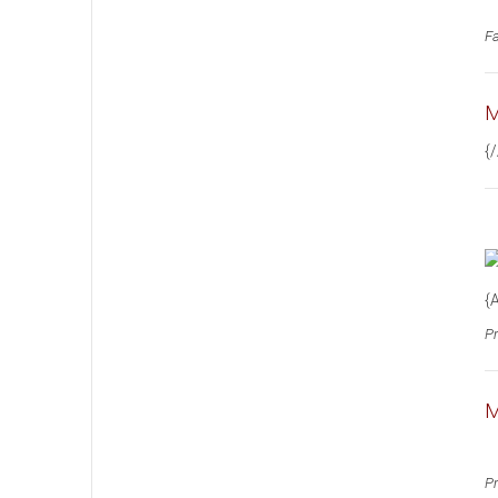
Fa
M
{
{
Pr
M
Pr