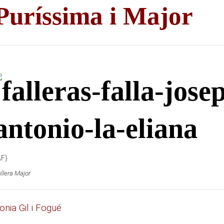
Puríssima i Major
AF}
llera Major
onia Gil i Fogué