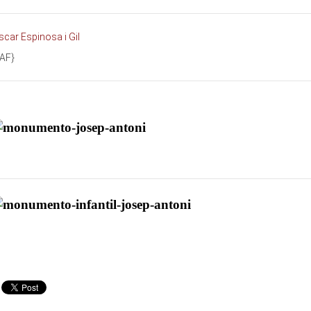
scar Espinosa i Gil
/AF}
rtista: Vicente Caballer
rtista: Vicente Caballer