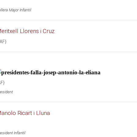
llera Major Infantil
eritxell Llorens i Cruz
/AF}
AF}
esident
anolo Ricart i Lluna
esident Infantil