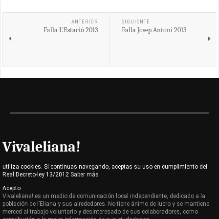
ANTERIOR
SIGUIENTE
Falla L'Estació 2013
Falla Josep Antoni 2013
Vivaleliana!
utiliza cookies. Si continuas navegando, aceptas su uso en cumplimiento del
Real Decreto-ley 13/2012
Saber más
Acepto
Vivaleliana! es un medio de comunicación local independiente, dedicado a la
población de l’Eliana y sus alrededores. No tiene ánimo de lucro y se mantiene
merced al trabajo voluntario y desinteresado de sus colaboradores, como