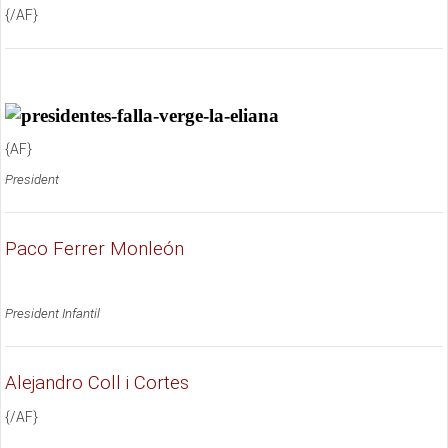
{/AF}
{AF}
President
Paco Ferrer Monleón
President Infantil
Alejandro Coll i Cortes
{/AF}