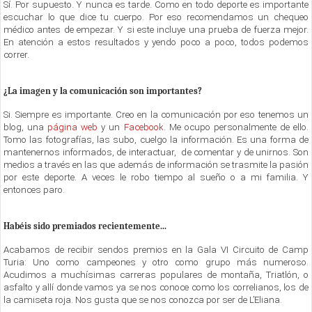
Sí. Por supuesto. Y nunca es tarde. Como en todo deporte es importante
escuchar lo que dice tu cuerpo. Por eso recomendamos un chequeo
médico antes de empezar. Y si este incluye una prueba de fuerza mejor.
En atención a estos resultados y yendo poco a poco, todos podemos
correr.
¿La imagen y la comunicación son importantes?
Si. Siempre es importante. Creo en la comunicación por eso tenemos un
blog, una
página web
y un
Facebook
. Me ocupo personalmente de ello.
Tomo las fotografías, las subo, cuelgo la información. Es una forma de
mantenernos informados, de interactuar, de comentar y de unirnos. Son
medios a través en las que además de información se trasmite la pasión
por este deporte. A veces le robo tiempo al sueño o a mi familia. Y
entonces paro.
Habéis sido premiados recientemente...
Acabamos de recibir sendos premios en la Gala VI Circuito de Camp
Turia: Uno como campeones y otro como grupo más numeroso.
Acudimos a muchísimas carreras populares de montaña, Triatlón, o
asfalto y allí donde vamos ya se nos conoce como los correlianos, los de
la camiseta roja. Nos gusta que se nos conozca por ser de L’Eliana.