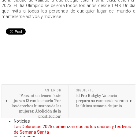
de la ciudad de Valladolid que acogió esta misma celebración en
2023. El Día Olímpico se celebra todos los años desde 1948. Un día
que invita a todas las personas de cualquier lugar del mundo a
mantenerse activos y moverse.
ANTERIOR
SIGUIENTE
‘Pensant en femení’ este
El Pro Rubgby Valencia
jueves 13 con la charla ‘Por
prepara su campus de verano
los derechos humanos de las
la última semana de junio
mujeres: Abolición de la
prostitución'
Noticias
Las Dolorosas 2025 comienzan sus actos sacros y festivos
de Semana Santa