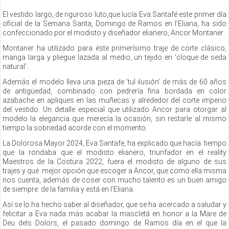
El vestido largo, de riguroso luto,que lucía Eva Santafé este primer día
oficial de la Semana Santa, Domingo de Ramos en l’Eliana, ha sido
confeccionado por el modisto y diseñador elianero, Ancor Montaner
Montaner ha utilizado para éste primerísimo traje de corte clásico,
manga larga y pliegue lazada al medio, un tejido en 'cloque de seda
natural'.
Además el modelo lleva una pieza de 'tul ilusión' de más de 60 años
de antigüedad, combinado con pedrería fina bordada en color
azabache en apliques en las muñecas y alrededor del corte imperio
del vestido. Un detalle especial que utilizado Ancor para otorgar al
modelo la elegancia que merecía la ocasión, sin restarle al mismo
tiempo la sobriedad acorde con el momento.
La Dolorosa Mayor 2024, Eva Santafe, ha explicado que hacía tiempo
que la rondaba que el modisto elianero, triunfador en el reality
Maestros de la Costura 2022, fuera el modisto de alguno de sus
trajes y qué mejor opción que escoger a Ancor, que como ella misma
nos cuenta, además de coser con mucho talento es un buen amigo
de siempre de la familia y está en l’Eliana.
Así se lo ha hecho saber al diseñador, que se ha acercado a saludar y
felicitar a Eva nada más acabar la mascletá en honor a la Mare de
Deu dels Dolors, el pasado domingo de Ramos día en el que la