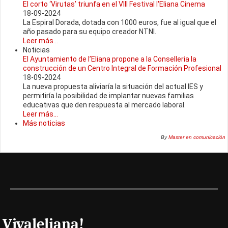
El corto ‘Virutas’ triunfa en el VIII Festival l'Eliana Cinema
18-09-2024
La Espiral Dorada, dotada con 1000 euros, fue al igual que el
año pasado para su equipo creador NTNI.
Leer más...
Noticias
El Ayuntamiento de l’Eliana propone a la Conselleria la
construcción de un Centro Integral de Formación Profesional
18-09-2024
La nueva propuesta aliviaría la situación del actual IES y
permitiría la posibilidad de implantar nuevas familias
educativas que den respuesta al mercado laboral.
Leer más...
Más noticias
By
Master en comunicación
Vivaleliana!