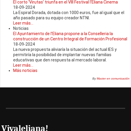
El corto ‘Virutas’ triunfa en el VIII Festival l'Eliana Cinema
18-09-2024
La Espiral Dorada, dotada con 1000 euros, fue al igual que el
año pasado para su equipo creador NTNI.
Leer más...
Noticias
El Ayuntamiento de l’Eliana propone a la Conselleria la
construcción de un Centro Integral de Formación Profesional
18-09-2024
La nueva propuesta aliviaría la situación del actual IES y
permitiría la posibilidad de implantar nuevas familias
educativas que den respuesta al mercado laboral.
Leer más...
Más noticias
By
Master en comunicación
Vivaleliana!