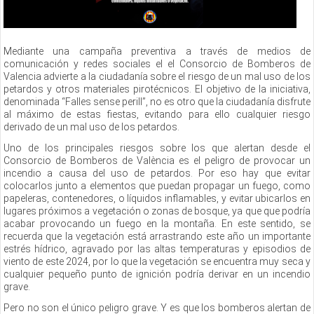
Mediante una campaña preventiva a través de medios de
comunicación y redes sociales el el Consorcio de Bomberos de
Valencia advierte a la ciudadanía sobre el riesgo de un mal uso de los
petardos y otros materiales pirotécnicos. El objetivo de la iniciativa,
denominada “Falles sense perill”, no es otro que la ciudadanía disfrute
al máximo de estas fiestas, evitando para ello cualquier riesgo
derivado de un mal uso de los petardos.
Uno de los principales riesgos sobre los que alertan desde el
Consorcio de Bomberos de Val
è
ncia es el peligro de provocar un
incendio a causa del uso de petardos. Por eso hay que evitar
colocarlos junto a
elementos
que puedan propagar un fuego, como
papeleras, contenedores, o
lí
quidos inflamables, y evitar ubicarlos en
lugares próximos a vegetación o zonas de bosque, ya que que podr
í
a
acabar provocando un fuego en la montañ
a.
En este sentido, se
recuerda que la vegetación está arrastrando este año un importante
estrés hídrico, agravado por las altas temperaturas y episodios de
viento de este 2024, por lo que la vegetación se encuentra muy seca y
cualquier pequeño punto de ignición podría derivar en un incendio
grave.
Pero no son el
ú
nico peligro grave. Y es que los bomberos alertan de