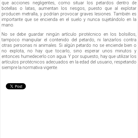
que acciones negligentes, como situar los petardos dentro de
botellas o latas, aumentan los riesgos, puesto que al explotar
producen metralla, y podr
í
an provocar graves lesiones. Tambi
é
n es
importante que se encienda en el suelo y nunca sujet
á
ndolo en la
mano.
No se debe guardar ning
ún artí
culo pirot
é
cnico
en los bolsillos,
tampoco manipular el contenido del petardo, ni lanzarlos contra
otras personas ni animales. Si alg
ú
n petardo no se enciende bien o
no explota, no hay que tocarlo, sino esperar unos minutos y
entonces humedecerlo con agua. Y por supuesto, hay que utilizar los
art
í
culos pirot
é
cnicos adecuados en la edad del usuario, respetando
siempre la normativa vigente.