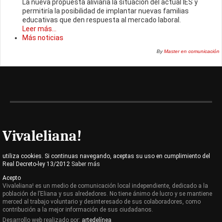
La nueva propuesta aliviaría la situación del actual IES y
permitiría la posibilidad de implantar nuevas familias
educativas que den respuesta al mercado laboral.
Leer más...
Más noticias
By
Master en comunicación
Vivaleliana!
utiliza cookies. Si continuas navegando, aceptas su uso en cumplimiento del
Real Decreto-ley 13/2012
Saber más
Acepto
Vivaleliana! es un medio de comunicación local independiente, dedicado a la
población de l’Eliana y sus alrededores. No tiene ánimo de lucro y se mantiene
merced al trabajo voluntario y desinteresado de sus colaboradores, como
contribución a la mejor información de sus ciudadanos.
Desarrollo web realizado por:
artedelínea