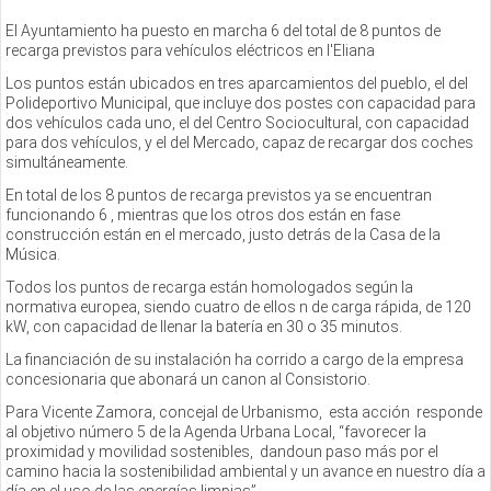
El Ayuntamiento
ha puesto en marcha 6 del total de 8 puntos de
recarga previstos para vehículos eléctricos en l'Eliana
Los puntos están ubicados en tres aparcamientos del pueblo, el del
Polideportivo Municipal, que incluye dos postes con capacidad para
dos vehículos cada uno, el del Centro Sociocultural, con capacidad
para dos vehículos, y el del Mercado, capaz de recargar dos coches
simultáneamente.
En total de los 8 puntos de recarga previstos ya se encuentran
funcionando 6 , mientras que los otros dos están en fase
construcción están en el mercado, justo detrás de la Casa de la
Música.
Todos los puntos de recarga están homologados según la
normativa europea, siendo cuatro de ellos n de carga rápida, de 120
kW, con capacidad de llenar la batería en 30 o 35 minutos.
La financiación de su instalación ha corrido a cargo de la empresa
concesionaria que abonará un canon al Consistorio.
Para Vicente Zamora, concejal de Urbanismo, esta acción responde
al objetivo número 5 de la Agenda Urbana Local, “favorecer la
proximidad y movilidad sostenibles, dandoun paso más por el
camino hacia la sostenibilidad ambiental y un avance en nuestro día a