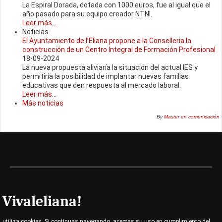
La Espiral Dorada, dotada con 1000 euros, fue al igual que el
año pasado para su equipo creador NTNI.
Leer más...
Noticias
El Ayuntamiento de l’Eliana propone a la Conselleria la
construcción de un Centro Integral de Formación Profesional
18-09-2024
La nueva propuesta aliviaría la situación del actual IES y
permitiría la posibilidad de implantar nuevas familias
educativas que den respuesta al mercado laboral.
Leer más...
Más noticias
By
Master en comunicación
Vivaleliana!
utiliza cookies. Si continuas navegando, aceptas su uso en cumplimiento del