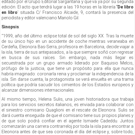
editado por el Grupo Editorial Sargantana y que va ya por su segunda
edición. El acto que tendrá lugar a las 19 horas en la librería
‘De libro
en libro
’ situada C/ Francisco Alcaide, 9, contará la presencia del
periodista y editor valenciano Manolo Gil.
Sinopsis
:
“1999, año del último eclipse total de sol del siglo XX. Tras la muerte
de su único hijo en un accidente de coche mientras veraneaba en
Cerdeña, Eleonora Bas-Serra, profesora en Barcelona, decide viajar a
la isla, tierra de sus antepasados, a la que siempre soñó con regresar
en busca de sus raíces. Sin embargo, nada más llegar es
secuestrada por un grupo armado liderado por Baquisio Melcis,
prófugo de la justicia, que tiene un propósito para ella que nunca
habría imaginado: coronarla reina y proclamar la independencia de la
isla. Sin darse cuenta, la protagonista se verá envuelta en una trama
política que podría sacudir los cimientos de los Estados europeos y
alcanzar dimensiones internacionales.
Al mismo tiempo, Helena Sulis, una joven historiadora que trabaja
para los servicios secretos italianos, es enviada para colaborar con
el siniestro comisario Quaglioni en el rescate de Eleonora. Sulis se
dará cuenta enseguida de que el comisario tiene sus propios planes y
de que solo podrá confiar en el agente Ismaele Cadeddu. Juntos
comenzarán una carrera contrarreloj por toda la isla para encontrar a
Eleonora antes de que sea coronada el día del eclipse y, sobre todo,