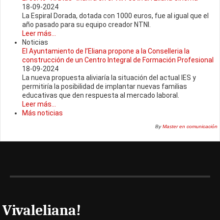
18-09-2024
La Espiral Dorada, dotada con 1000 euros, fue al igual que el
año pasado para su equipo creador NTNI.
Leer más...
Noticias
El Ayuntamiento de l’Eliana propone a la Conselleria la
construcción de un Centro Integral de Formación Profesional
18-09-2024
La nueva propuesta aliviaría la situación del actual IES y
permitiría la posibilidad de implantar nuevas familias
educativas que den respuesta al mercado laboral.
Leer más...
Más noticias
By
Master en comunicación
Vivaleliana!