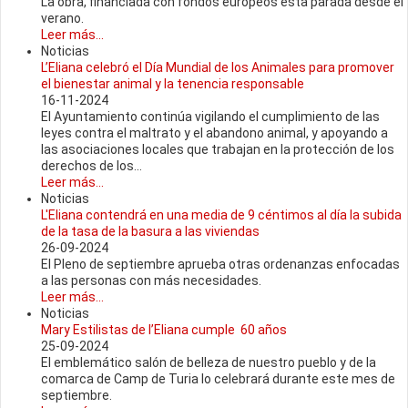
La obra, financiada con fondos europeos esta parada desde el
verano.
Leer más...
Noticias
L’Eliana celebró el Día Mundial de los Animales para promover
el bienestar animal y la tenencia responsable
16-11-2024
El Ayuntamiento continúa vigilando el cumplimiento de las
leyes contra el maltrato y el abandono animal, y apoyando a
las asociaciones locales que trabajan en la protección de los
derechos de los...
Leer más...
Noticias
L'Eliana contendrá en una media de 9 céntimos al día la subida
de la tasa de la basura a las viviendas
26-09-2024
El Pleno de septiembre aprueba otras ordenanzas enfocadas
a las personas con más necesidades.
Leer más...
Noticias
Mary Estilistas de l’Eliana cumple 60 años
25-09-2024
El emblemático salón de belleza de nuestro pueblo y de la
comarca de Camp de Turia lo celebrará durante este mes de
septiembre.