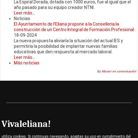
La Espiral Dorada, dotada con 1000 euros, fue al igual que el
año pasado para su equipo creador NTNI.
Leer más...
Noticias
El Ayuntamiento de l’Eliana propone a la Conselleria la
construcción de un Centro Integral de Formación Profesional
18-09-2024
La nueva propuesta aliviaría la situación del actual IES y
permitiría la posibilidad de implantar nuevas familias
educativas que den respuesta al mercado laboral.
Leer más...
Más noticias
By
Master en comunicación
Vivaleliana!
utiliza cookies. Si continuas navegando, aceptas su uso en cumplimiento del