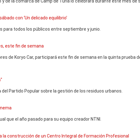
o y de la comarca de Camp de Turia lo celebrará durante este mes de 
bado con ‘Un delicado equilibrio’
 para todos los públicos entre septiembre y junio.
nes, este fin de semana
ores de Koryo Car, participará este fin de semana en la quinta prueba d
a"
 del Partido Popular sobre la gestión de los residuos urbanos.
 Cinema
gual que el año pasado para su equipo creador NTNI.
ia la construcción de un Centro Integral de Formación Profesional