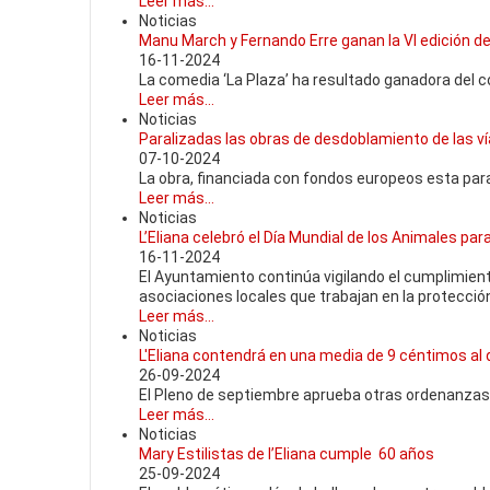
Leer más...
Noticias
Manu March y Fernando Erre ganan la VI edición d
16-11-2024
La comedia ‘La Plaza’ ha resultado ganadora del 
Leer más...
Noticias
Paralizadas las obras de desdoblamiento de las ví
07-10-2024
La obra, financiada con fondos europeos esta par
Leer más...
Noticias
L’Eliana celebró el Día Mundial de los Animales pa
16-11-2024
El Ayuntamiento continúa vigilando el cumplimient
asociaciones locales que trabajan en la protección
Leer más...
Noticias
L'Eliana contendrá en una media de 9 céntimos al dí
26-09-2024
El Pleno de septiembre aprueba otras ordenanza
Leer más...
Noticias
Mary Estilistas de l’Eliana cumple 60 años
25-09-2024