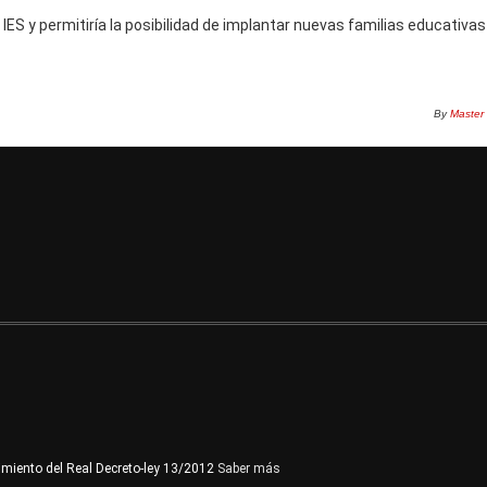
l IES y permitiría la posibilidad de implantar nuevas familias educativa
By
Master
imiento del Real Decreto-ley 13/2012
Saber más