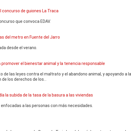
el concurso de guiones La Traca
concurso que convoca EDAV.
as del metro en Fuente del Jarro
ada desde el verano.
ra promover el bienestar animal y la tenencia responsable
o de las leyes contra el maltrato y el abandono animal, y apoyando a l
 de los derechos de los...
a la subida de la tasa de la basura a las viviendas
s enfocadas a las personas con más necesidades.