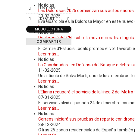
Noticias
FONT SIZE
Las Dolorosas 2025 comienzan sus actos sacros 
30-03-2025
DEFAULT
Eva Guardiola es la Dolorosa Mayor en este nuevo e
Leer más...
MODO LECTURA
Noticias
Declaració del CEL sobre la nova normativa lingüíst
COMPARTIR
15-02-2025
El Centre d'Estudis Locals promou el vot favorable
Leer más...
Noticias
La Coordinadora en Defensa del Bosque celebra su
11-02-2025
Un artículo de Salva Martí, uno de los miembros f
Leer más...
Noticias
L'Eliana recuperó el servicio de la línea 2 del Metro
07-01-2025
El servicio volvió el pasado 24 de diciembre con n
Leer más...
Noticias
Correos iniciará sus pruebas de reparto con dron
28-12-2024
Otras 25 zonas residenciales de España también p