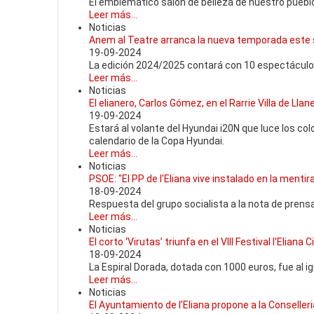
El emblemático salón de belleza de nuestro puebl
Leer más...
Noticias
Anem al Teatre arranca la nueva temporada este sá
19-09-2024
La edición 2024/2025 contará con 10 espectáculos
Leer más...
Noticias
El elianero, Carlos Gómez, en el Rarrie Villa de Lla
19-09-2024
Estará al volante del Hyundai i20N que luce los col
calendario de la Copa Hyundai.
Leer más...
Noticias
PSOE: "El PP de l'Eliana vive instalado en la mentir
18-09-2024
Respuesta del grupo socialista a la nota de prensa
Leer más...
Noticias
El corto ‘Virutas’ triunfa en el VIII Festival l'Eliana
18-09-2024
La Espiral Dorada, dotada con 1000 euros, fue al i
Leer más...
Noticias
El Ayuntamiento de l’Eliana propone a la Conseller