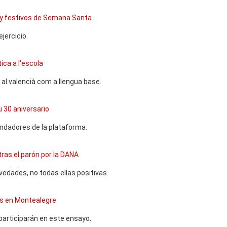
y festivos de Semana Santa
jercicio.
ica a l'escola
 al valencià com a llengua base.
 30 aniversario
undadores de la plataforma.
 tras el parón por la DANA
ovedades, no todas ellas positivas.
es en Montealegre
articiparán en este ensayo.