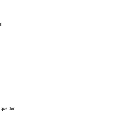
el
s que den