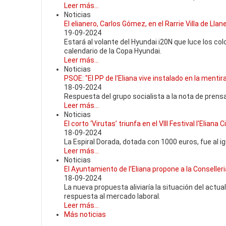
Leer más...
Noticias
El elianero, Carlos Gómez, en el Rarrie Villa de Lla
19-09-2024
Estará al volante del Hyundai i20N que luce los col
calendario de la Copa Hyundai.
Leer más...
Noticias
PSOE: "El PP de l'Eliana vive instalado en la mentir
18-09-2024
Respuesta del grupo socialista a la nota de prensa
Leer más...
Noticias
El corto ‘Virutas’ triunfa en el VIII Festival l'Eliana
18-09-2024
La Espiral Dorada, dotada con 1000 euros, fue al i
Leer más...
Noticias
El Ayuntamiento de l’Eliana propone a la Conseller
18-09-2024
La nueva propuesta aliviaría la situación del actua
respuesta al mercado laboral.
Leer más...
Más noticias