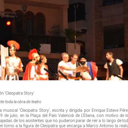
ón 'Cleopatra Story'
nte toda la obra de teatro
 musical 'Cleopatra Story', escrita y dirigida por Enrique Esteve Pér
9 de julio, en la Plaça del País Valencià de L'Eliana, con motivo de l
ajadas de los asistentes que no pudieron parar de reir a lo largo de to
en torno a la figura de Cleopatra que encarga a Marco Antonio la reali