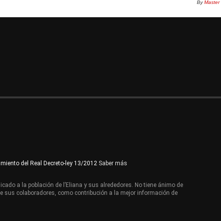
By
Master
imiento del Real Decreto-ley 13/2012
Saber más
cado a la población de l’Eliana y sus alrededores. No tiene ánimo de
de sus colaboradores, como contribución a la mejor información de