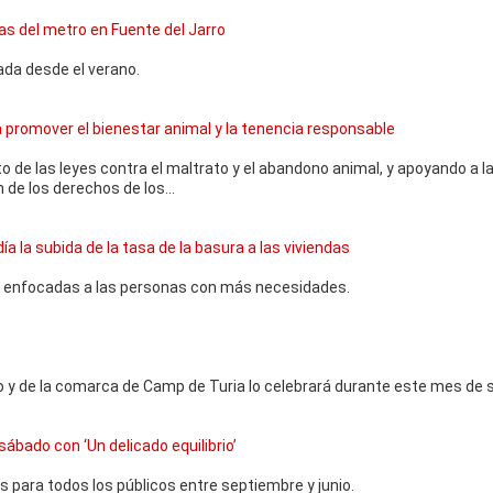
as del metro en Fuente del Jarro
ada desde el verano.
ra promover el bienestar animal y la tenencia responsable
o de las leyes contra el maltrato y el abandono animal, y apoyando a l
 de los derechos de los...
a la subida de la tasa de la basura a las viviendas
s enfocadas a las personas con más necesidades.
o y de la comarca de Camp de Turia lo celebrará durante este mes de 
bado con ‘Un delicado equilibrio’
 para todos los públicos entre septiembre y junio.