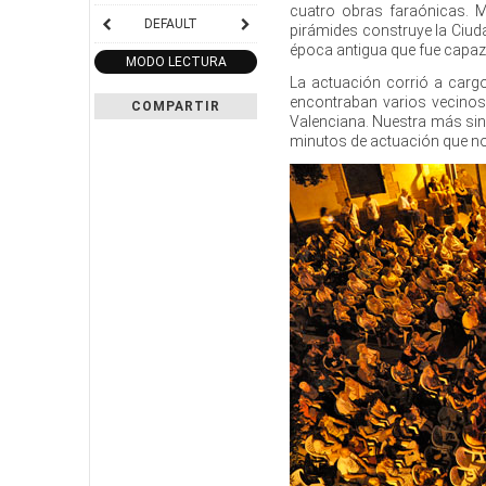
cuatro obras faraónicas. M
DEFAULT
pirámides construye la Ciuda
época antigua que fue capaz d
MODO LECTURA
La actuación corrió a cargo 
encontraban varios vecinos 
COMPARTIR
Valenciana. Nuestra más sin
minutos de actuación que nos