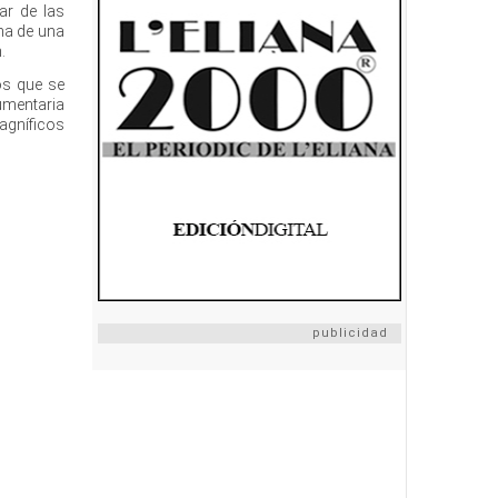
ar de las
ana de una
.
los que se
umentaria
agníficos
publicidad