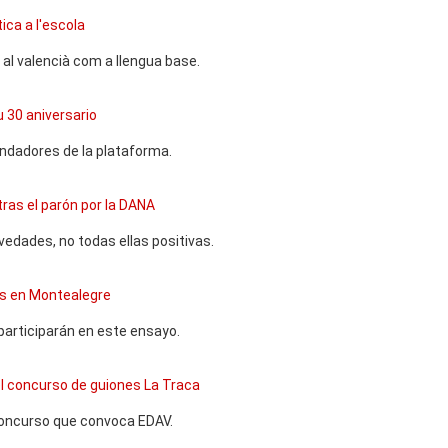
ica a l'escola
 al valencià com a llengua base.
 30 aniversario
undadores de la plataforma.
 tras el parón por la DANA
ovedades, no todas ellas positivas.
es en Montealegre
articiparán en este ensayo.
el concurso de guiones La Traca
concurso que convoca EDAV.