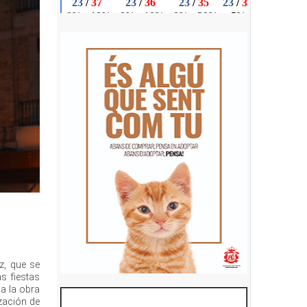
ez, que se
as fiestas
da la obra
zación de