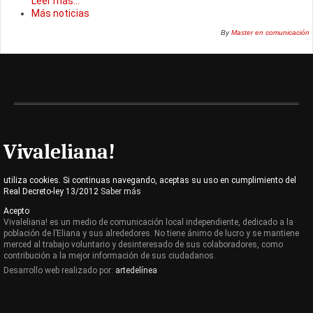
Leer más...
Más noticias
By
Master en comunicación
Vivaleliana!
utiliza cookies. Si continuas navegando, aceptas su uso en cumplimiento del
Real Decreto-ley 13/2012
Saber más
Acepto
Vivaleliana! es un medio de comunicación local independiente, dedicado a la
población de l’Eliana y sus alrededores. No tiene ánimo de lucro y se mantiene
merced al trabajo voluntario y desinteresado de sus colaboradores, como
contribución a la mejor información de sus ciudadanos.
Desarrollo web realizado por:
artedelínea