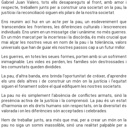
Gabriel Juan Valero, tots ells desapareguts al front, amb amor i
respecte, treballem junts per a construir una societat on la pau, la
justícia i la reconciliació siguen els pilars de la nostra societat.
Ens reunim ací hui en un acte per la pau, un esdeveniment que
transcendeix les fronteres, les diferències culturals i lescreences
individuals. Ens unim en un missatge clar i unànime: no més guerres.
En un món marcat per la incertesa i la discòrdia, és més crucial que
mai alçar les nostres veus en nom de la pau i la tolerància, valors
universals que han de guiar els nostres passos cap a un futur millor.
Les guerres, en totes les seues formes, porten amb si un sofriment
inimaginable. Les vides es perden, les famílies són destrossades i
les comunitats queden dividides.
La pau, d'altra banda, ens brinda l'oportunitat de créixer, d'aprendre
els uns dels altres i de construir un món on la justícia i l'equitat
siguen el fonament sobre el qual edifiquem les nostres societats.
La pau no és simplement l'absència de conflictes armats, sinó la
presència activa de la justícia i la comprensió. La pau és un estat
d'harmonia on els drets humans són respectats, on la diversitat és
valorada i on les diferències són acceptades i celebrades.
Hem de treballar junts, ara més que mai, per a crear un món on la
pau no siga un somni inassolible, sinó una realitat palpable per a