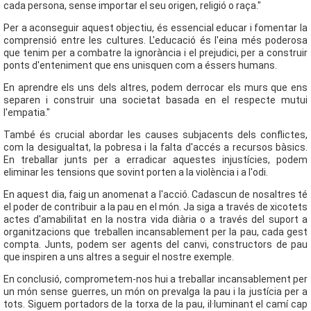
cada persona, sense importar el seu origen, religió o raça."
Per a aconseguir aquest objectiu, és essencial educar i fomentar la
comprensió entre les cultures. L'educació és l'eina més poderosa
que tenim per a combatre la ignorància i el prejudici, per a construir
ponts d'enteniment que ens unisquen com a éssers humans.
En aprendre els uns dels altres, podem derrocar els murs que ens
separen i construir una societat basada en el respecte mutui
l'empatia."
També és crucial abordar les causes subjacents dels conflictes,
com la desigualtat, la pobresa i la falta d'accés a recursos bàsics.
En treballar junts per a erradicar aquestes injustícies, podem
eliminar les tensions que sovint porten a la violència i a l'odi.
En aquest dia, faig un anomenat a l'acció. Cadascun de nosaltres té
el poder de contribuir a la pau en el món. Ja siga a través de xicotets
actes d'amabilitat en la nostra vida diària o a través del suport a
organitzacions que treballen incansablement per la pau, cada gest
compta. Junts, podem ser agents del canvi, constructors de pau
que inspiren a uns altres a seguir el nostre exemple.
En conclusió, comprometem-nos hui a treballar incansablement per
un món sense guerres, un món on prevalga la pau i la justícia per a
tots. Siguem portadors de la torxa de la pau, il·luminant el camí cap