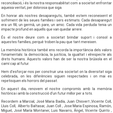
reconciliació, i és la nostra responsabilitat com a societat enfrontar
aqueixa veritat, per dolorosa que siga.
En honrar als nostres desapareguts, també estem reconeixent el
sofriment de les seues famílies i sers estimats. Cada desaparegut
era un fill, un germà, un pare, un amic. Cada vida perduda tenia un
impacte profund en aquells que van quedar arrere.
És el nostre deure com a societat brindar suport i consol a
aquestes famílies, perquè troben la pau que tant mereixen.
La memòria històrica també ens recorda la importància dels valors
fonamentals: la democràcia, la justícia, la igualtat i elrespecte als
drets humans. Aquests valors han de ser la nostra brúixola en el
camí cap al futur.
Hem d'esforçar-nos per construir una societat on la diversitat siga
celebrada, on les diferències siguen respectades i on mai es
repetisquen els horrors del passat.
En aquest dia, renovem el nostre compromís amb la memòria
històrica i amb la construcció d'un futur millor per a tots.
Recordem a Marcial, José Maria Badía, Juan Chisvert ,Vicente Coll,
Lluis Coll, Alberto Baltasar, Juan Coll , Jose Maria Espinosa, Ramón,
Miguel, José María Montaner, Luis Navarro, Ángel, Vicente Quinto ,