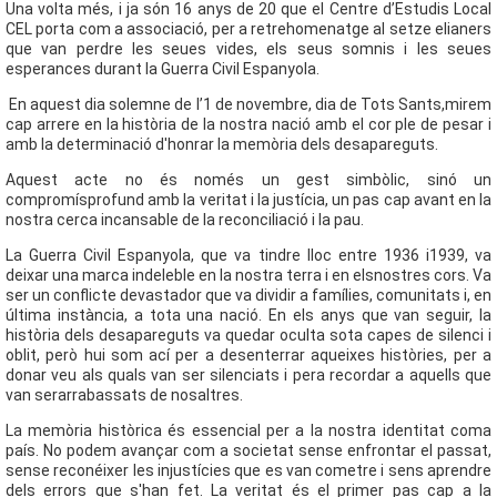
Una volta més, i ja són 16 anys de 20 que el Centre d’Estudis Local
CEL porta com a associació, per a retrehomenatge al setze elianers
que van perdre les seues vides, els seus somnis i les seues
esperances durant la Guerra Civil Espanyola.
En aquest dia solemne de l’1 de novembre, dia de Tots Sants,mirem
cap arrere en la història de la nostra nació amb el cor ple de pesar i
amb la determinació d'honrar la memòria dels desapareguts.
Aquest acte no és només un gest simbòlic, sinó un
compromísprofund amb la veritat i la justícia, un pas cap avant en la
nostra cerca incansable de la reconciliació i la pau.
La Guerra Civil Espanyola, que va tindre lloc entre 1936 i1939, va
deixar una marca indeleble en la nostra terra i en elsnostres cors. Va
ser un conflicte devastador que va dividir a famílies, comunitats i, en
última instància, a tota una nació. En els anys que van seguir, la
història dels desapareguts va quedar oculta sota capes de silenci i
oblit, però hui som ací per a desenterrar aqueixes històries, per a
donar veu als quals van ser silenciats i pera recordar a aquells que
van serarrabassats de nosaltres.
La memòria històrica és essencial per a la nostra identitat coma
país. No podem avançar com a societat sense enfrontar el passat,
sense reconéixer les injustícies que es van cometre i sens aprendre
dels errors que s'han fet. La veritat és el primer pas cap a la