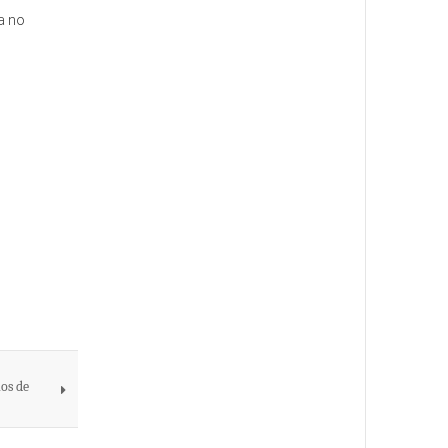
a no
os de