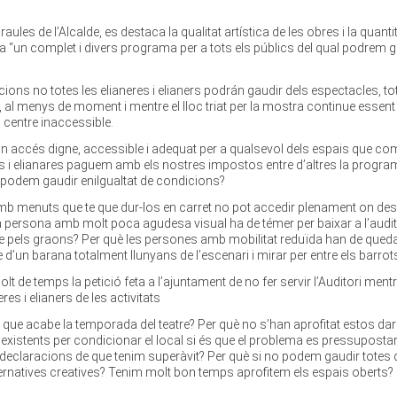
raules de l’Alcalde, es destaca la qualitat artística de les obres i la quanti
er a “un complet i divers programa per a tots els públics del qual podrem 
ions no totes les elianeres i elianers podrán gaudir dels espectacles, tot
, al menys de moment i mentre el lloc triat per la mostra continue essent 
 centre inaccessible.
un accés digne, accessible i adequat per a qualsevol dels espais que c
neres i elianares paguem amb els nostres impostos entre d’altres la progr
s podem gaudir eniIgualtat de condicions?
 menuts que te que dur-los en carret no pot accedir plenament on de
a persona amb molt poca agudesa visual ha de témer per baixar a l’audit
ure pels graons? Per què les persones amb mobilitat reduïda han de qued
 d’un barana totalment llunyans de l’escenari i mirar per entre els barrot
t de temps la petició feta a l’ajuntament de no fer servir l’Auditori ment
es i elianers de les activitats
 que acabe la temporada del teatre? Per què no s’han aprofitat estos dar
existents per condicionar el local si és que el problema es pressupostari
declaracions de que tenim superàvit? Per què si no podem gaudir totes 
lternatives creatives? Tenim molt bon temps aprofitem els espais oberts?
?