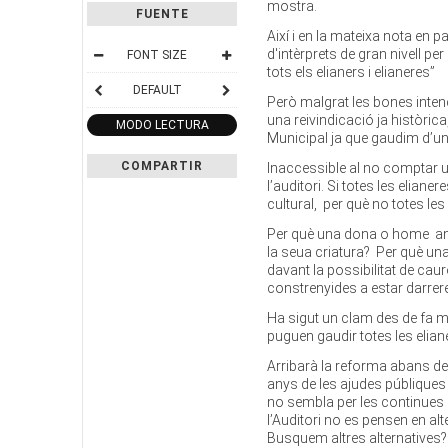
mostra.
FUENTE
Així i en la mateixa nota en pa
d'intèrprets de gran nivell p
FONT SIZE
tots els elianers i elianeres”
DEFAULT
Però malgrat les bones intenc
una reivindicació ja històrica
MODO LECTURA
Municipal ja que gaudim d’un
COMPARTIR
Inaccessible al no comptar 
l’auditori. Si totes les elia
cultural, per què no totes le
Per què una dona o home amb
la seua criatura? Per què un
davant la possibilitat de ca
constrenyides a estar darrere
Ha sigut un clam des de fa mol
puguen gaudir totes les elianer
Arribarà la reforma abans de
anys de les ajudes públiques 
no sembla per les continues 
l’Auditori no es pensen en a
Busquem altres alternatives