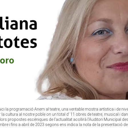
ci la programació Anem al teatre, una veritable mostra artística i de nive
 la cultura al nostre poble on un total d’ 11 obres de teatre, musical i da
lors propostes escèniques de l'actualitat acollirà l'Auditori Municipal de
re i fins a abril de 2023 segons ens indica la nota de la presentació de