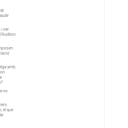
tat
gaudir
 i ser
l’Auditori
omposen
amació
sitge amb
ori
ar
s?
re no
rers
, el que
de