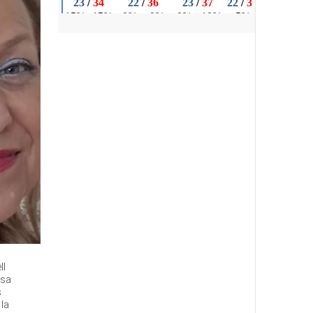
ll
nsa
s
 la