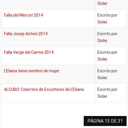
Sislei
Falla del Mercat 2014
Escrito por
Sislei
Falla Josep Antoni 2014
Escrito por
Sislei
Falla Verge del Carme 2014
Escrito por
Sislei
L'Eliana tiene nombre de mujer
Escrito por
Sislei
ALCUBO: Colectivo de Escultores de L'Eliana
Escrito por
Sislei
PÁGINA 13 DE 31