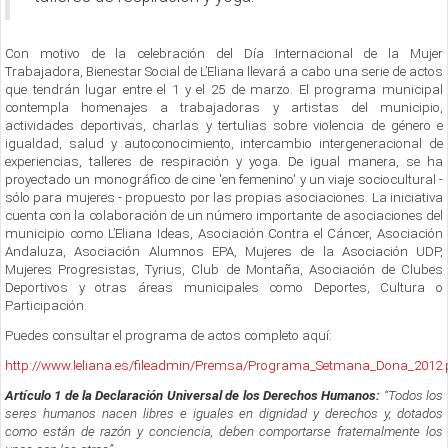
Con motivo de la celebración del Día Internacional de la Mujer
Trabajadora, Bienestar Social de L’Eliana llevará a cabo una serie de actos
que tendrán lugar entre el 1 y el 25 de marzo. El programa municipal
contempla homenajes a trabajadoras y artistas del municipio,
actividades deportivas, charlas y tertulias sobre violencia de género e
igualdad, salud y autoconocimiento, intercambio intergeneracional de
experiencias, talleres de respiración y yoga. De igual manera, se ha
proyectado un monográfico de cine 'en femenino' y un viaje sociocultural -
sólo para mujeres - propuesto por las propias asociaciones. La iniciativa
cuenta con la colaboración de un número importante de asociaciones del
municipio como L’Eliana Ideas, Asociación Contra el Cáncer, Asociación
Andaluza, Asociación Alumnos EPA, Mujeres de la Asociación UDP,
Mujeres Progresistas, Tyrius, Club de Montaña, Asociación de Clubes
Deportivos y otras áreas municipales como Deportes, Cultura o
Participación.
Puedes consultar el programa de actos completo aquí:
http://www.leliana.es/fileadmin/Premsa/Programa_Setmana_Dona_2012.
Artículo 1 de la Declaración Universal de los Derechos Humanos:
“Todos los
seres humanos nacen libres e iguales en dignidad y derechos y, dotados
como están de razón y conciencia, deben comportarse fraternalmente los