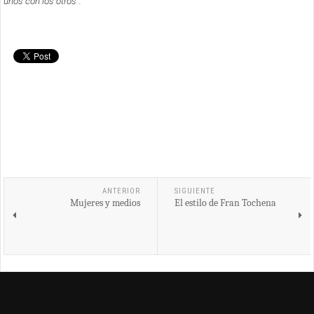
unos con los otros”.
ANTERIOR
SIGUIENTE
Mujeres y medios
El estilo de Fran Tochena