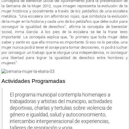
Concejalía de Bienestar Social del Ayuntamiento para la presentación de
la Semana de la Mujer 2012, cuya imagen representa la evolución de la
mujer histórica y socialmente a través de los peldaños de una escalera
metálica. “Una escalera sin alfombras rojas, que simboliza la evolución
de la mujer en la historia y cada uno de los peldaños que debe subir para
conseguir la igualdad de derechos”, afirma la concejala de bienestar
social, Inma García. A los pies de la escalera se lee la frase ‘eres
importante’. La concejala explica que, “lo primero que toda mujer debe
saber y sentir es que ella misma es importante. Si eso no lo percibe, una
mujer nunca podrá tener el coraje para tomar decisiones, ni podrá luchar
por conseguir un trabajo que le otorgue una independencia, ni conseguir
una libertad para lograr la igualdad de derechos entre hombres y
mujeres”.
Actividades Programadas
El programa municipal contempla homenajes a
trabajadoras y artistas del municipio, actividades
deportivas, charlas y tertulias sobre violencia de
género e igualdad, salud y autoconocimiento,
intercambio intergeneracional de experiencias,
talleres de respiración y yoga.