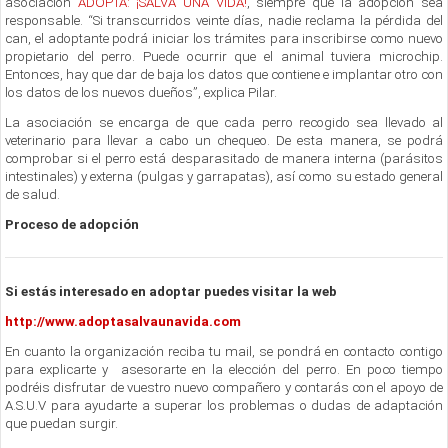
asociación
ADOPTA: ¡SALVA UNA VIDA!
, siempre que la adopción sea
responsable. “Si transcurridos veinte días, nadie reclama la pérdida del
can, el adoptante podrá iniciar los trámites para inscribirse como nuevo
propietario del perro. Puede ocurrir que el animal tuviera microchip.
Entonces, hay que dar de baja los datos que contiene e implantar otro con
los datos de los nuevos dueños”, explica Pilar.
La asociación se encarga de que cada perro recogido sea llevado al
veterinario para llevar a cabo un chequeo. De esta manera, se podrá
comprobar si el perro está desparasitado de manera interna (parásitos
intestinales) y externa (pulgas y garrapatas), así como su estado general
de salud.
Proceso de adopción
Si estás interesado en adoptar puedes visitar la web
http://www.adoptasalvaunavida.com
En cuanto la organización reciba tu mail, se pondrá en contacto contigo
para explicarte y asesorarte en la elección del perro. En poco tiempo
podréis disfrutar de vuestro nuevo compañero y contarás con el apoyo de
A.S.U.V para ayudarte a superar los problemas o dudas de adaptación
que puedan surgir.