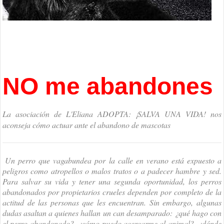
NO me abandones
La asociación de L'Eliana ADOPTA: ¡SALVA UNA VIDA! nos
aconseja cómo actuar ante el abandono de mascotas
Un perro que vagabundea por la calle en verano está expuesto a
peligros como atropellos o malos tratos o a padecer hambre y sed.
Para salvar su vida y tener una segunda oportunidad, los perros
abandonados por propietarios crueles dependen por completo de la
actitud de las personas que les encuentran. Sin embargo, algunas
dudas asaltan a quienes hallan un can desamparado: ¿qué hago con
el perro abandonado?, ¿cómo puedo acercarme al animal?, ¿dónde