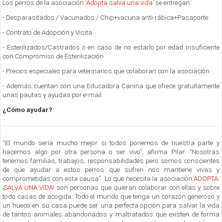
Los perros de la asociación
‘Adopta salva una vida’
se entregan:
- Desparasitados / Vacunados / Chip+vacuna anti-rábica+Pasaporte
- Contrato de Adopción y Visita
- Esterilizados/Castrados o en caso de no estarlo por edad insuficiente
con Compromiso de Esterilización
- Precios especiales para veterinarios que colaboran con la asociación
- Además cuentan con una Educadora Canina que ofrece gratuitamente
unas pautas y ayudas por e-mail.
¿Cómo ayudar?
“El mundo sería mucho mejor si todos ponemos de nuestra parte y
hacemos algo por otra persona o ser vivo”, afirma Pilar. “Nosotras
tenemos familias, trabajos, responsabilidades pero somos conscientes
de que ayudar a estos perros que sufren nos mantiene vivas y
comprometidas con esta causa”. Lo que necesita la asociación
ADOPTA:
¡SALVA UNA VIDA!
son personas que quieran colaborar con ellas y sobre
todo casas de acogida. Todo el mundo que tenga un corazón generoso y
un hueco en su casa puede ser una perfecta opción para salvar la vida
de tantos animales abandonados y maltratados que existen de forma