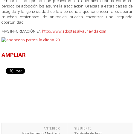
temporal. Los gastos que presentan los animales cuando están en
periodo de adopción los asume la asociación. Gracias a estas casas de
acogida y la generosidad de las personas que se ofrecen a colaborar
muchos centenares de animales pueden encontrar una segunda
oportunidad.
MÁS INFORMACIÓN EN
http://www.adoptasalvaunavida.com
AMPLIAR
ANTERIOR
SIGUIENTE
Jose Antonio Marí, un
Trobada de Jazz