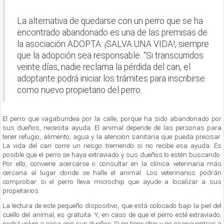
La alternativa de quedarse con un perro que se ha
encontrado abandonado es una de las premisas de
la asociación ADOPTA: ¡SALVA UNA VIDA!, siempre
que la adopción sea responsable. “Si transcurridos
veinte días, nadie reclama la pérdida del can, el
adoptante podrá iniciar los trámites para inscribirse
como nuevo propietario del perro.
El perro que vagabundea por la calle, porque ha sido abandonado por
sus dueños, necesita ayuda. El animal depende de las personas para
tener refugio, alimento, agua y la atención sanitaria que pueda precisar.
La vida del can corre un riesgo tremendo si no recibe esa ayuda. Es
posible que el perro se haya extraviado y sus dueños lo estén buscando.
Por ello, conviene acercarse o consultar en la clínica veterinaria más
cercana al lugar donde se halle el animal. Los veterinarios podrán
comprobar si el perro lleva microchip que ayude a localizar a sus
propietarios.
La lectura de este pequeño dispositivo, que está colocado bajo la piel del
cuello del animal, es gratuita. Y, en caso de que el perro esté extraviado,
podrá volver a casa con sus dueños. Si no tiene chip y no se encuentras a