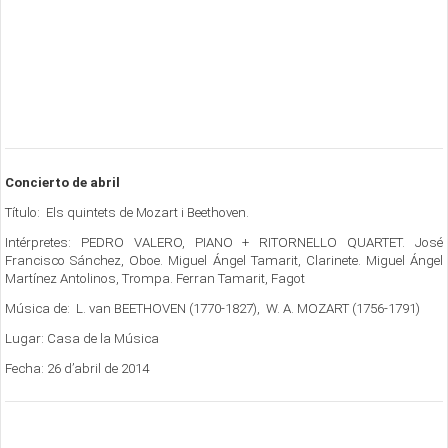
Concierto de abril
Título: Els quintets de Mozart i Beethoven.
Intérpretes: PEDRO VALERO, PIANO + RITORNELLO QUARTET. José
Francisco Sánchez, Oboe. Miguel Ángel Tamarit, Clarinete. Miguel Ángel
Martínez Antolinos, Trompa. Ferran Tamarit, Fagot
Música de: L. van BEETHOVEN (1770-1827), W. A. MOZART (1756-1791)
Lugar: Casa de la Música
Fecha: 26 d’abril de 2014