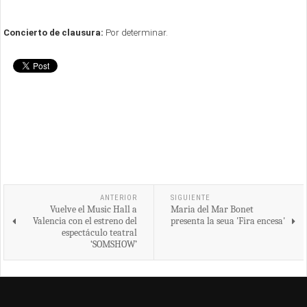
Concierto de clausura:
Por determinar.
ANTERIOR
SIGUIENTE
Vuelve el Music Hall a
Maria del Mar Bonet
Valencia con el estreno del
presenta la seua 'Fira encesa'
espectáculo teatral
‘SOMSHOW’