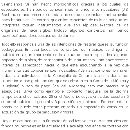
valencianos. Se han hecho monográficos gracias a los cuales los
espectadores han podido conocer más a fondo a compositores (J.S.
Bach ha estado presente en todas las ediciones) e incluso instrumentos
poco habituales. Es normal que en los conciertos de música antigua los
intérpretes toquen instrumentos que son réplicas exactas de los
originales de hace siglos. Incluso algunos conciertos han venido
acompañados de espectáculos de danza.
Todo ello responde a una de las intenciones del festival, que es su función
pedagógica. En casi todos los conciertos los músicos se dirigen al
público en algún momento de la actuación para explicarles algunos
aspectos de la obra, del compositor o del instrumento. Esto hace crecer el
interés del espectador hacia lo que está escuchando a la vez que
incrementa sus conocimientos musicales. Además, como es norma en
todas las actividades de la Concejalía de Cultura, las entradas a los
conciertos o son gratuitas (los que se celebran en la Casa de la Música y
la iglesia) o son de pago (los del Auditorio) pero con precios muy
asequibles. Sirva como ejemplo el concierto inaugural de la décima
temporada, el del sábado 25 en el Auditorio, cuyas entradas cuestan 5
euros al público en general y 3 para niños y jubilados. Por ese módico
precio se puede estar presente en todo un espectáculo como es la
actuación del grupo de percusión Amores.
Hay que destacar que la financiación del festival es al cien por cien con
fondos municipales en la actualidad. Hace algunos años se contaba con