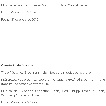
Música de: Antonio Jiménez Manjón, Erik Satie, Gabriel Fauré.
Lugar: Casa de la Música
Fecha: 31 de enero de 2015
Concierto de febrero
Título: " Gottfried Silbermann i els inicis de la música per a piano"
Intérpretes: Pablo Gómez, sobre un Fortepiano Gottfried Silbermann 1746
(facsímil de Kerstin Schwarz 2013)
Música de: Johann Sebastian Bach, Carl Philipp Emanuel Bach,
Wolfgang Amadeus Mozart
Lugar: Casa de la Música