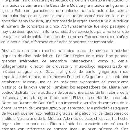
interpretar: las orquestas y espectáculos de gran calado en el Auditorio,
la música de cámara en la Casa de la Música y la música antigua en la
iglesia. Esta configuración se ha mantenido hasta la actualidad, con la
particularidad de que, con la mala situación económica en la que la
sociedad se vio envuelta, una temporada la organización tuvo que reducir
el número de conciertos a cinco. Afortunadamente, fue algo pasajero y
hay que decir que se limitó la cantidad de conciertos para no tener que
rebajar el nivel de calidad artístico del certamen. Eso ocurrió solo un año y,
en la actualidad, el formato es de ocho conciertos por temporada.
Diez años dan para mucho, han sido cerca de noventa conciertos
algunos de ellos inolvidables. Por Cinc Segles de Música han pasado
grandes intérpretes de renombre internacional, como el genial
violagambista, director de orquesta y musicólogo especializado en
música antigua Jordi Savall, el grupo de canto gregoriano más
importante del mundo, los franceses Ensemble Órganum, o el cantautor
setabense Raimon, uno de los máximos exponentes del movimiento
histórico de la Nova Cançó. También los espectadores de l’Eliana han
podido disfrutar de la audición de obras universales de la historia de la
música, algunas tan grandiosas como El Mesías de Händel, la cantata
Carmina Burana de Carl Orff, una impecable versión de concierto de la
ópera Carmen, de Georges Bizet, o un espectacular e inolvidable Requiem
de Mozart que se hizo realidad gracias al patrocinio del desaparecido
Instituto Valenciano de la Música. Además de esto, el festival ha hecho
llegar a los escenarios de l’Eliana infinidad de conciertos de música de
cámara con intérpretes de primera línea, un buen número de ellos