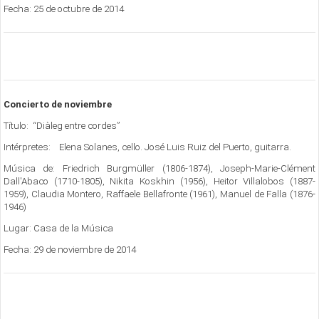
Fecha: 25 de octubre de 2014
Concierto de noviembre
Título: “Diàleg entre cordes”
Intérpretes: Elena Solanes, cello. José Luis Ruiz del Puerto, guitarra.
Música de: Friedrich Burgmüller (1806-1874), Joseph-Marie-Clément
Dall'Abaco (1710-1805), Nikita Koskhin (1956), Heitor Villalobos (1887-
1959), Claudia Montero, Raffaele Bellafronte (1961), Manuel de Falla (1876-
1946)
Lugar: Casa de la Música
Fecha: 29 de noviembre de 2014