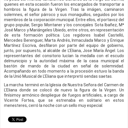
quienes en esta ocasión fueron los encargados de transportar a
hombros la figura de la Virgen. Tras la imágen, caminaron
solemnes, el señor párroco y sus monaguillos, seguidos por los
miembros de la corporación municipal. Entre ellos, el portavoz del
grupo popular, Sergio Montaner y los concejales Sota Ibañez, Mª
José Marco y Mariángeles Ubiedo, entre otros, en representación
de esta formación política. Los regidores Isabel Castelló,
Mercedes Berenguer, Marta Andrés, Inmaculada Marco y Enrique
Martínez Escriva, desfilaron por parte del equipo de gobierno,
junto, por supuesto, al alcalde de L'Eliana, Jose María Ángel. Los
representantes del consitorio lucían la medalla con el escudo
delmunicipio y la autoridad máxima de la casa municipal el
bastón de mando de la ciudad en señal de solemnidad.
Acompañando en todo momento a la procesión estuvo la banda
de la Unió Musical de L'Eliana que interpretó sendas saetas.
La marcha terminó en la Iglesia de Nuestra Señora del Carmen de
L'Eliana donde se colocó de nuevo la figura de la Virgen. Un
finísimoy armónico despliegue de fuegos artificiales, a cargo de
Vicente Fortea, que se estrenaba en solitario en estos
menesteres, cerró la noche con un sello muy especial.