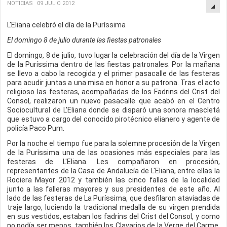
NOTICIAS
09 JULIO 2012
L'Eliana celebró el día de la Puríssima
El domingo 8 de julio durante las fiestas patronales
El domingo, 8 de julio, tuvo lugar la celebración del día de la Virgen
de la Puríssima dentro de las fiestas patronales. Por la mañana
se llevo a cabo la recogida y el primer pasacalle de las festeras
para acudir juntas a una misa en honor a su patrona. Tras el acto
religioso las festeras, acompañadas de los Fadrins del Crist del
Consol, realizaron un nuevo pasacalle que acabó en el Centro
Sociocultural de L'Eliana donde se disparó una sonora mascletá
que estuvo a cargo del conocido pirotécnico elianero y agente de
policía Paco Pum.
Por la noche el tiempo fue para la solemne procesión de la Virgen
de la Puríssima una de las ocasiones más especiales para las
festeras de L'Eliana. Les compañaron en procesión,
representantes de la Casa de Andalucía de L'Eliana, entre ellas la
Rociera Mayor 2012 y también las cinco fallas de la localidad
junto a las falleras mayores y sus presidentes de este año. Al
lado de las festeras de La Puríssima, que desfilaron ataviadas de
traje largo, luciendo la tradicional medalla de su virgen prendida
en sus vestidos, estaban los fadrins del Crist del Consol, y como
no podía ser menos, también los Clavarios de la Verge del Carme,