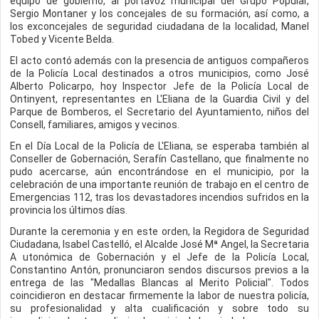
equipo de gobierno, al portavoz municipal del Grupo Popular,
Sergio Montaner y los concejales de su formación, así como, a
los exconcejales de seguridad ciudadana de la localidad, Manel
Tobed y Vicente Belda.
El acto contó además con la presencia de antiguos compañeros
de la Policía Local destinados a otros municipios, como José
Alberto Policarpo, hoy Inspector Jefe de la Policía Local de
Ontinyent, representantes en L'Eliana de la Guardia Civil y del
Parque de Bomberos, el Secretario del Ayuntamiento, niños del
Consell, familiares, amigos y vecinos.
En el Día Local de la Policía de L'Eliana, se esperaba también al
Conseller de Gobernación, Serafín Castellano, que finalmente no
pudo acercarse, aún encontrándose en el municipio, por la
celebración de una importante reunión de trabajo en el centro de
Emergencias 112, tras los devastadores incendios sufridos en la
provincia los últimos días.
Durante la ceremonia y en este orden, la Regidora de Seguridad
Ciudadana, Isabel Castelló, el Alcalde José Mª Angel, la Secretaria
A utonómica de Gobernación y el Jefe de la Policía Local,
Constantino Antón, pronunciaron sendos discursos previos a la
entrega de las "Medallas Blancas al Merito Policial". Todos
coincidieron en destacar firmemente la labor de nuestra policía,
su profesionalidad y alta cualificación y sobre todo su