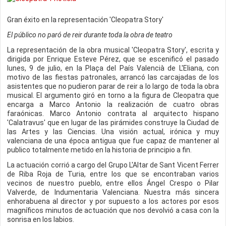
Gran éxito en la representación 'Cleopatra Story'
El público no paró de reir durante toda la obra de teatro
La representación de la obra musical 'Cleopatra Story', escrita y
dirigida por Enrique Esteve Pérez, que se escenificó el pasado
lunes, 9 de julio, en la Plaça del País Valencià de L'Eliana, con
motivo de las fiestas patronales, arrancó las carcajadas de los
asistentes que no pudieron parar de reir a lo largo de toda la obra
musical. El argumento giró en torno a la figura de Cleopatra que
encarga a Marco Antonio la realización de cuatro obras
faraónicas. Marco Antonio contrata al arquitecto hispano
'Calatravus' que en lugar de las pirámides construye la Ciudad de
las Artes y las Ciencias. Una visión actual, irónica y muy
valenciana de una época antigua que fue capaz de mantener al
publico totalmente metido en la historia de principio a fin.
La actuación corrió a cargo del Grupo L'Altar de Sant Vicent Ferrer
de Riba Roja de Turia, entre los que se encontraban varios
vecinos de nuestro pueblo, entre ellos Ángel Crespo o Pilar
Valverde, de Indumentaria Valenciana. Nuestra más sincera
enhorabuena al director y por supuesto a los actores por esos
magníficos minutos de actuación que nos devolvió a casa con la
sonrisa en los labios.